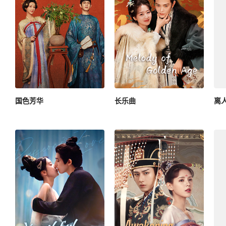
国色芳华
长乐曲
离