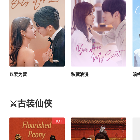
以爱为营
私藏浪漫
暗
⚔️古装仙侠
HOT