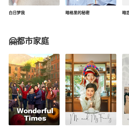
白日梦我
暗格里的秘密
暗
🤗都市家庭