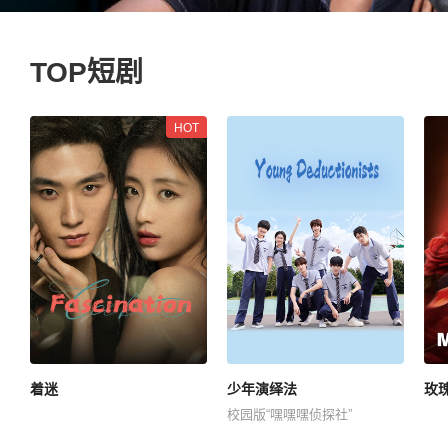
TOP短剧
HOT
着迷
少年演绎法
玫
校园版“嘿嘿嘿侦探社”