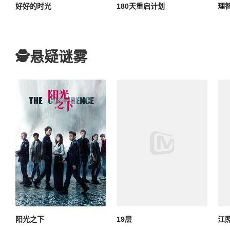
好好的时光
180天重启计划
理
🕵️悬疑谜雾
阳光之下
19层
江