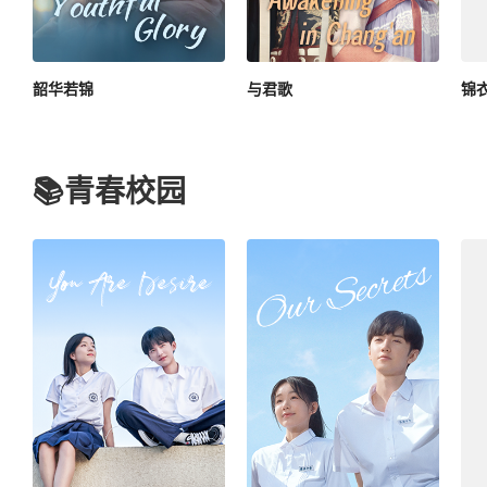
韶华若锦
与君歌
锦
📚青春校园