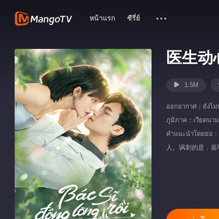
หน้าแรก
ซีรี่ย์
医生动
1.5M
ออกอากาศ：
ยังไม
ภูมิภาค：
เวียดนาม
คำแนะนำโ
人。讽刺的是，嘉
骨肉。