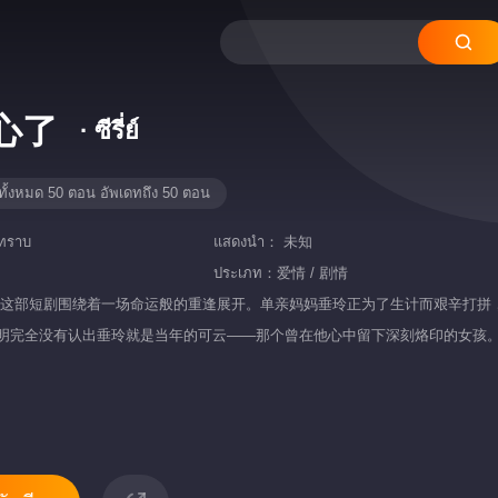
心了
· ซีรี่ย์
ทั้งหมด 50 ตอน อัพเดทถึง 50 ตอน
่ทราบ
แสดงนำ：
未知
ประเภท：
爱情 / 剧情
ดยย่อ：这部短剧围绕着一场命运般的重逢展开。单亲妈妈垂玲正为了生计而艰辛
明完全没有认出垂玲就是当年的可云——那个曾在他心中留下深刻烙印的女孩