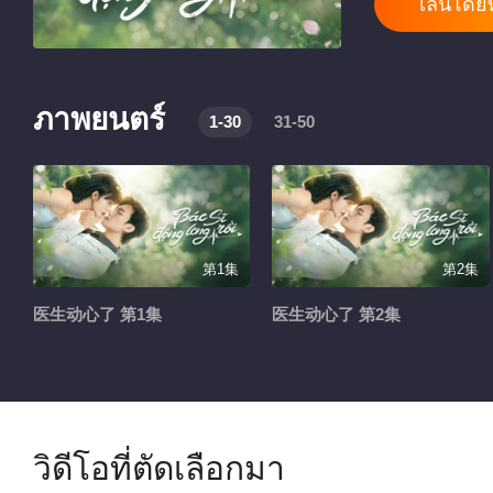
เล่นโดยท
ภาพยนตร์
1-30
31-50
第1集
第2集
医生动心了 第1集
医生动心了 第2集
วิดีโอที่ตัดเลือกมา