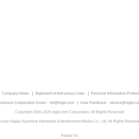
Company News
Statement of Anti-piracy Links
Personal Information Protect
usiness Cooperation Email：intl@mgtv.com
User Feedback：service@mgtv.c
Copyright 2006-2026 mgtv.com Corporation, All Rights Reserved
unan Happy Sunshine Interactive Entertainment Media Co., Ltd. All Rights Reserv
Follow Us