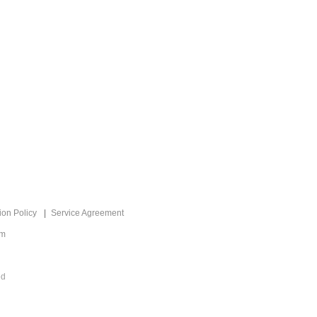
ion Policy
Service Agreement
om
ed