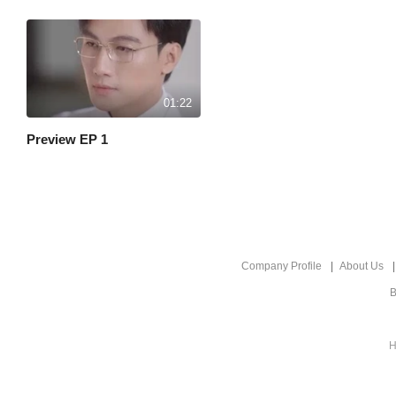
01:22
Preview EP 1
Company Profile
About Us
B
H