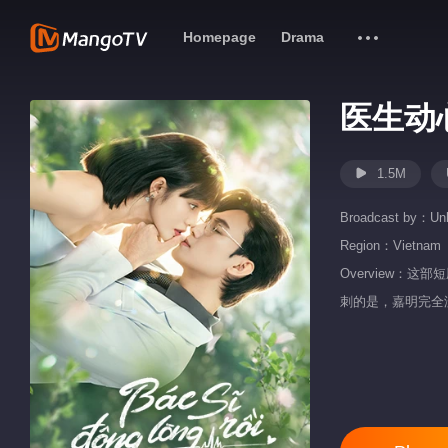
Homepage
Drama
医生动
1.5M
Broadcast by：
Un
Region：
Vietnam
Overview
刺的是，嘉明完全