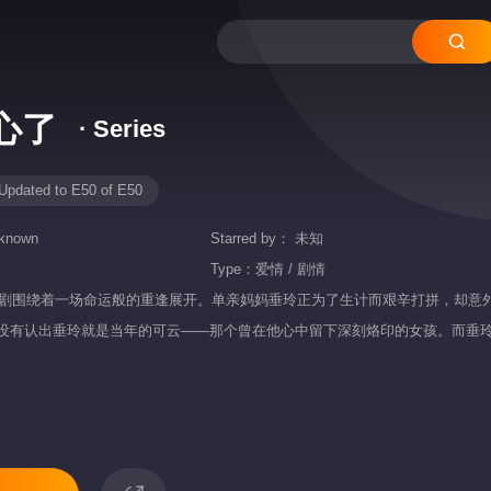
心了
· Series
Updated to E50 of E50
known
Starred by：
未知
Type：
爱情 / 剧情
：这部短剧围绕着一场命运般的重逢展开。单亲妈妈垂玲正为了生计而艰辛打拼，
没有认出垂玲就是当年的可云——那个曾在他心中留下深刻烙印的女孩。而垂