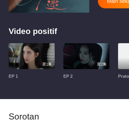
Main sek
Video positif
第1集
第2集
EP 1
EP 2
Prato
Sorotan