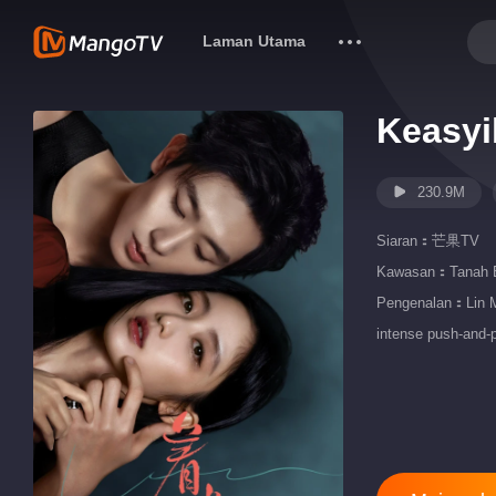
Laman Utama
Keasyi
230.9M
Siaran：
芒果TV
Kawasan：
Tanah 
Pengenalan：Lin Moq
intense push-and-pu
erupt.