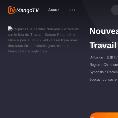
Accueil
Nouvea
Travail
Mass
Diffusion：
芒果TV
Région：
Chine con
Synopsis：Recién L
éducatif consacré 
après coup à une v