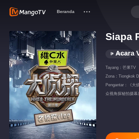
Beranda
Siapa 
· Acara 
Mass
Tayang：
芒果TV
Zona：
Tiongkok D
Pengantar
众视角探秘拍摄幕