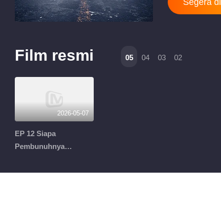
Segera di
Film resmi
05
04
03
02
2026-05-07
EP 12 Siapa
Pembunuhnya
S11·Vlog Detektif