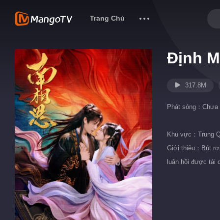
Trang Chủ
Định M
317.8M
Phát sóng：
Chưa 
Khu vực：
Trung Q
Giới thiệu：Bút rơi
luân hồi được tái 