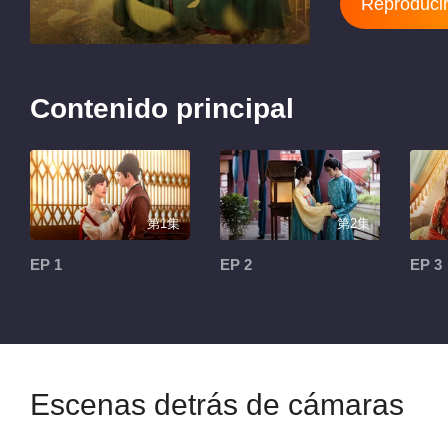
Reproducir
Contenido principal
第1集
第2集
EP 1
EP 2
EP 3
Escenas detrás de cámaras