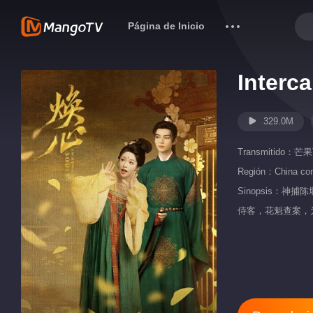
Página de Inicio
Interc
329.0M
Transmitido：
芒果
Región：
China con
Sinopsis：
侍客，花魁查案，