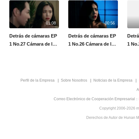
01:08
00:56
Detrás de cámaras EP
Detrás de cámaras EP
Detr
1 No.27 Cámara de los
1 No.26 Cámara de los
1 No.
Secretos de la Belleza
Secretos de la Belleza
Secre
Perfil de la Empresa
Sobre Nosotros
Noticias de la Empresa
A
Correo Electrónico de Cooperación Empresarial：
Copyright 2006-2026 mg
Derechos de Autor de Hunan Mgt