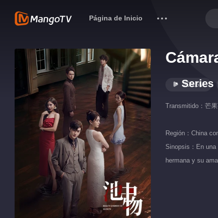
Página de Inicio
Cámara
· Series
209.5M
Transmitido：
芒果
Región：
China con
Sinopsis：En una n
hermana y su aman
verdad salga a la 
un drama entrelaz