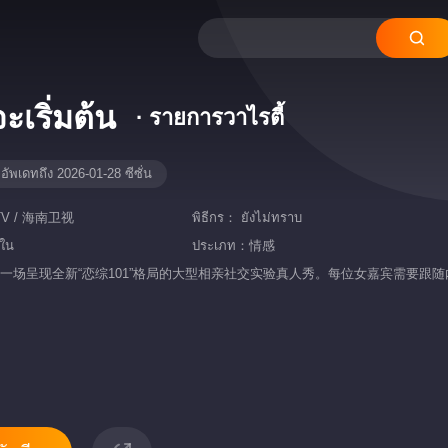
ะเริ่มต้น
· รายการวาไรตี้
อัพเดทถึง 2026-01-28 ซีซั่น
V / 海南卫视
พิธีกร：
ยังไม่ทราบ
นใน
ประเภท：
情感
ยย่อ：一场呈现全新“恋综101”格局的大型相亲社交实验真人秀。每位女嘉宾需要