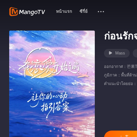
หน้าแรก
ซีรี่ย์
ก่อนรักจ
Mass
ออกอากาศ：
芒果T
ภูมิภาค：
พื้นที่ด้า
คำแนะนำโด