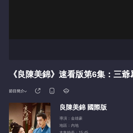
《良陳美錦》速看版第6集：三爺
節目簡介
良陳美錦 國際版
導演：金雄豪
地區：內地
本集時長：15:45