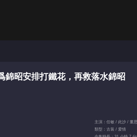
爲錦昭安排打鐵花，再救落水錦昭
主演：任敏 / 此沙 / 董思
類型：古装 / 爱情
全集時長：31 小時 7 