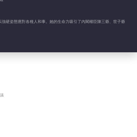
以強硬姿態應對各種人和事。她的生命力吸引了內閣權臣陳三爺、世子爺
議