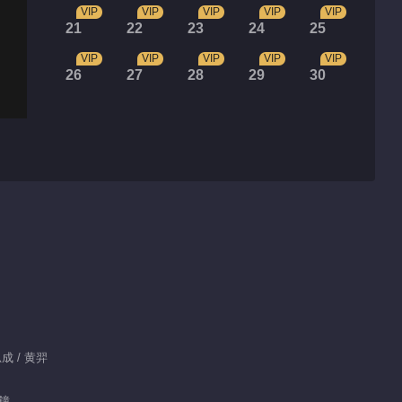
VIP
VIP
VIP
VIP
VIP
21
22
23
24
25
VIP
VIP
VIP
VIP
VIP
26
27
28
29
30
成 / 黄羿
分鐘