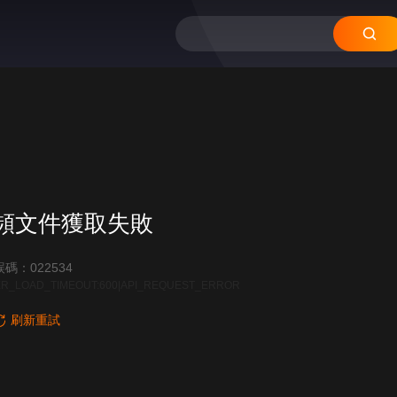
頻文件獲取失敗
碼：022534
R_LOAD_TIMEOUT:600|API_REQUEST_ERROR
刷新重試