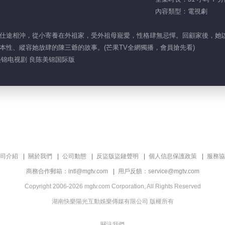
內容類型：電視劇
仕途相沖，從小寄養在外祖家，受外祖母寵愛，性格肆無忌憚。回顧家後，她
本性、縱容她放肆的陳三爺的故事。(芒果TV全網獨播，會員搶先看)
美锦电视剧 良陈美锦国际版
司介紹
關於我們
公司動態
反盜版盜鏈聲明
個人信息保護政策
服務協
商務合作郵箱：intl@mgtv.com
用戶反饋：service@mgtv.com
Copyright 2006-2026 mgtv.com Corporation, All Rights Reserved
湖南快樂陽光互動娛樂傳媒有限公司 版權所有
關注我們