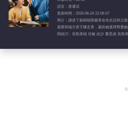
語言：普通话
更新時間：2026-06-24 22:06:07
簡介：講述了顧錦朝因被算命先生説與父親
葉限和端方君子陳玄青，最終她選擇尊重她
關鍵詞：
良陈美锦 任敏 此沙 董思成 良陈
公