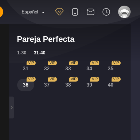
Español
Pareja Perfecta
1-30
31-40
VIP
VIP
VIP
VIP
VIP
31
32
33
34
35
VIP
VIP
VIP
VIP
VIP
36
37
38
39
40