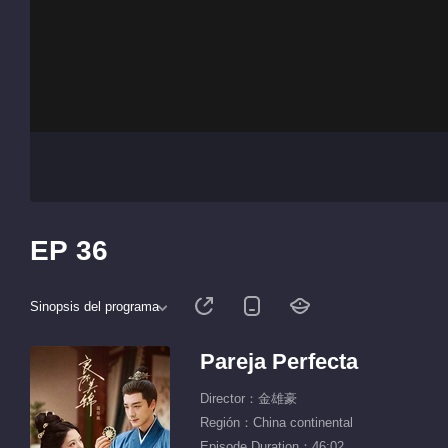
EP 36
Sinopsis del programa
Pareja Perfecta
Director：金雄豪
Región：China continental
Episode Duration：46:02