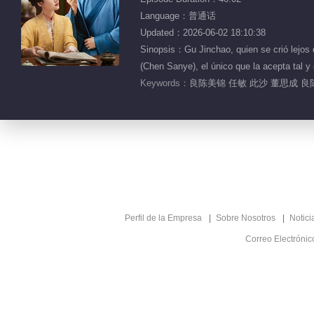
Language：普通话
Updated：2026-06-02 18:10:38
Sinopsis：Gu Jinchao, quien se crió lejos 
(Chen Sanye), el único que la acep
Keywords：
良陈美锦 任敏 此沙 董思成 
Perfil de la Empresa
Sobre Nosotros
Notici
Correo Electróni