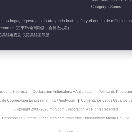
Category：Series
de su hogar, regresa al país atrayendo la atención y el cortejo de múltiples
ta tal y como es.(芒果TV全网独播，会员抢先看)
良陈美锦电视剧 良陈美锦国际版
as de la Empresa
Declaración Antipiratería y Antienlace
Política de Protecci
co de Cooperación Empresarial：intl@mgtv.com
Comentarios de los Usuarios：
Copyright 2006-2026 mgtv.com Corporation, All Rights Reserved
Derechos de Autor de Hunan Mgtv.com Interactive Entertainment Media Co., Ltd.
Síguenos