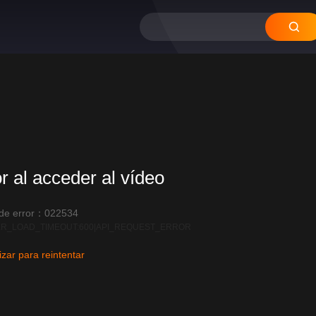
or al acceder al vídeo
 de error：022534
R_LOAD_TIMEOUT:600|API_REQUEST_ERROR
izar para reintentar