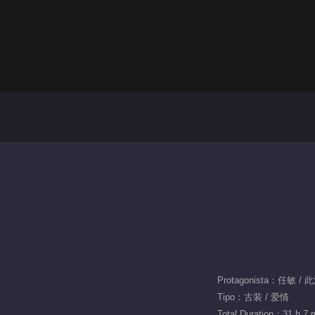
Protagonista：任敏 / 
Tipo：古装 / 爱情
Total Duration：31 h 7 