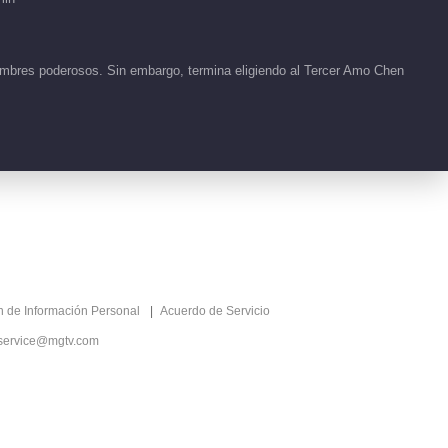
 hombres poderosos. Sin embargo, termina eligiendo al Tercer Amo Chen
ón de Información Personal
Acuerdo de Servicio
service@mgtv.com