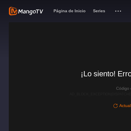
Página de Inicio
Series
¡Lo siento! Err
Código
AD_BLOCK_EXCEPTION|DISPATCHE
Actual