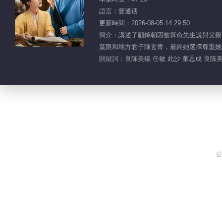
語言：普通话
更新時間：2026-08-05 14:29:50
簡介：講述了顧錦朝因被算命先生説與父親
葉限和端方君子陳玄青，最終她選擇尊重她
關鍵詞：
良陈美锦 任敏 此沙 董思成 良陈
公