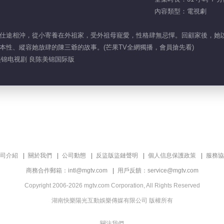
內容類型：電視劇
仕途相沖，從小寄養在外祖家，受外祖母寵愛，性格肆無忌憚。回顧家後，她
本性、縱容她放肆的陳三爺的故事。(芒果TV全網獨播，會員搶先看)
美锦电视剧 良陈美锦国际版
司介紹
關於我們
公司動態
反盜版盜鏈聲明
個人信息保護政策
服務協
商務合作郵箱：intl@mgtv.com
用戶反饋：service@mgtv.com
Copyright 2006-2026 mgtv.com Corporation, All Rights Reserved
湖南快樂陽光互動娛樂傳媒有限公司 版權所有
關注我們