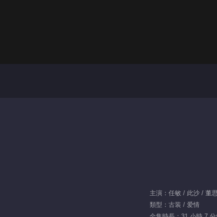
主演：任敏 / 此沙 / 董思
類型：古装 / 爱情
全集時長：31 小時 7 