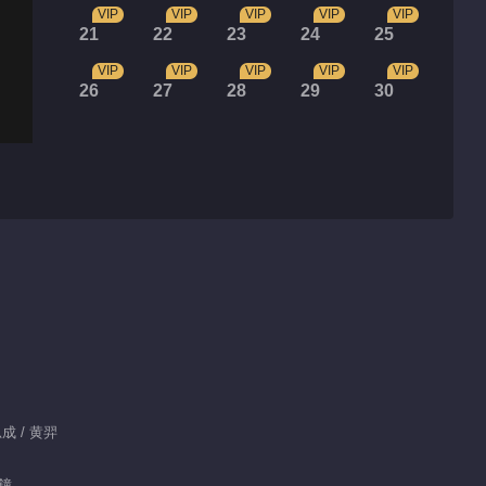
VIP
VIP
VIP
VIP
VIP
21
22
23
24
25
VIP
VIP
VIP
VIP
VIP
26
27
28
29
30
成 / 黄羿
分鐘