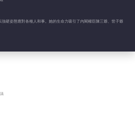
以強硬姿態應對各種人和事。她的生命力吸引了內閣權臣陳三爺、世子爺
議