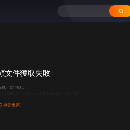
頻文件獲取失敗
碼：022534
R_LOAD_TIMEOUT:600|API_REQUEST_ERROR
刷新重試