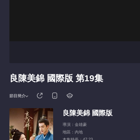
良陳美錦 國際版 第19集
節目簡介
良陳美錦 國際版
導演：金雄豪
地區：內地
本集時長：47:23