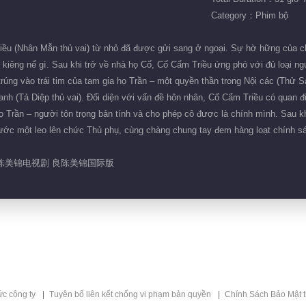
Category：Phim bộ
iều (Nhân Mẫn thủ vai) từ nhỏ đã được gửi sang ở ngoại. Sự hờ hững của c
kiêng nể gì. Sau khi trở về nhà họ Cố, Cố Cẩm Triều ứng phó với đủ loại ng
úng vào trái tim của tam gia họ Trần – một quyền thần trong Nội các (Thử S
nh (Tả Diệp thủ vai). Đối diện với vấn đề hôn nhân, Cố Cẩm Triều có quan đ
ọ Trần – người tôn trọng bản tính và cho phép cô được là chính mình. Sau k
ước một leo lên chức Thủ phụ, cùng chàng chung tay đem hàng loạt chính sách
良陈美锦电视剧 良陈美锦国际版
ức công ty
Tuyên bố liên kết chống vi phạm bản quyền
Chính Sách Bảo Mật 