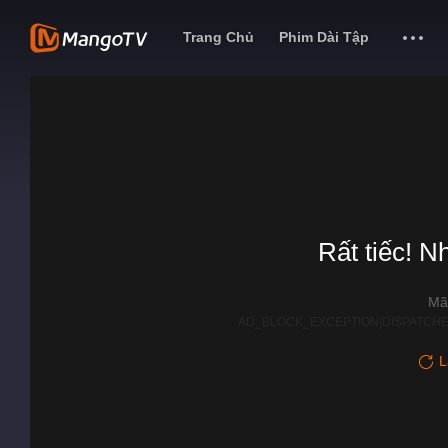
Trang Chủ
Phim Dài Tập
Rất tiếc! N
Mã
AD_BLOCK_EXCEPTION|DISPATCHE
L