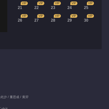
VIP
VIP
VIP
VIP
VIP
21
22
23
24
25
VIP
VIP
VIP
VIP
VIP
26
27
28
29
30
 / 此沙 / 董思成 / 黄羿
7 phút