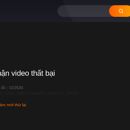
hận video thất bại
 lỗi：022534
R_LOAD_TIMEOUT:600|API_REQUEST_ERROR
àm mới thử lại