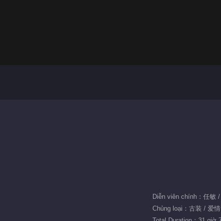
Diễn viên chính：任敏
Chủng loại：古装 / 爱情
Total Duration：31 giờ 