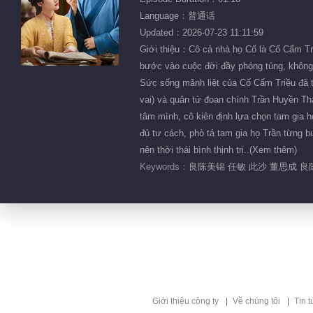
Language：普通话
Updated：2026-07-23 11:11:59
Giới thiệu：Cô cả nhà họ Cố là Cố Cẩm Tr
bước vào cuộc đời đầy phóng túng, không 
Sức sống mãnh liệt của Cố Cẩm Triều đã tr
vai) và quân tử đoan chính Trần Huyền Tha
tâm mình, cô kiên định lựa chọn tam gia h
đủ tư cách, phò tá tam gia họ Trần từng b
nên thời thái bình thịnh trị..(Xem thêm)
Keywords：
良陈美锦 任敏 此沙 董思成 
Giới thiệu công ty
Về chúng tôi
Tin t