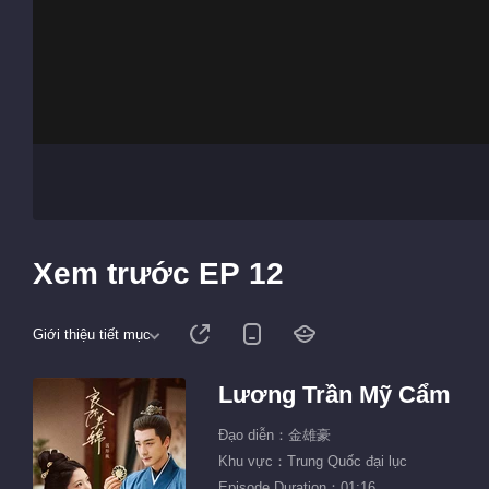
Xem trước EP 12
Giới thiệu tiết mục
Lương Trần Mỹ Cẩm
Đạo diễn：金雄豪
Khu vực：Trung Quốc đại lục
Episode Duration：01:16