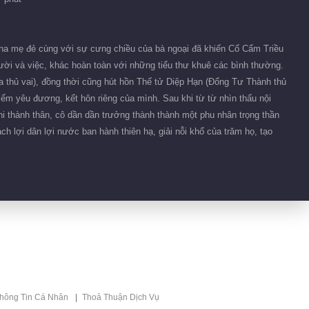
ha mẹ đẻ cùng với sự cưng chiều của bà ngoại đã khiến Cố Cẩm Triều
ười và việc, khác hoàn toàn với những tiểu thư khuê các bình thường.
a thủ vai), đồng thời cũng hút hồn Thế tử Diệp Hạn (Đổng Tư Thành thủ
iểm yêu đương, kết hôn riêng của mình. Sau khi từ từ nhìn thấu nội
hi thành thân, cô dần dần trưởng thành thành một phu nhân trọng thần
 lợi dân lợi nước ban hành thiên hạ, giải nỗi khổ của trăm họ, tạo
thông Tin Cá Nhân
Thoả Thuận Dịch Vụ