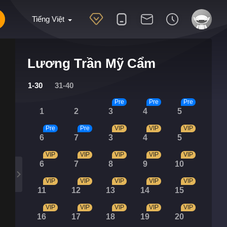
Tiếng Việt
Lương Trần Mỹ Cẩm
1-30
31-40
Pre
Pre
Pre
1
2
3
4
5
Pre
Pre
VIP
VIP
VIP
6
7
3
4
5
VIP
VIP
VIP
VIP
VIP
6
7
8
9
10
VIP
VIP
VIP
VIP
VIP
11
12
13
14
15
VIP
VIP
VIP
VIP
VIP
16
17
18
19
20