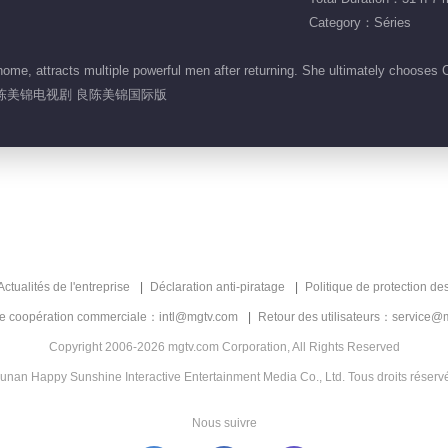
Category：Séries
home, attracts multiple powerful men after returning. She ultimately
良陈美锦电视剧 良陈美锦国际版
Actualités de l'entreprise
Déclaration anti-piratage
Politique de protection de
de coopération commerciale：intl@mgtv.com
Retour des utilisateurs：service@
Copyright 2006-2026 mgtv.com Corporation, All Rights Reserved
unan Happy Sunshine Interactive Entertainment Media Co., Ltd. Tous droits réserv
Nous suivre