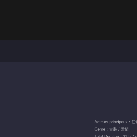
Acteurs principaux
Genre：古装 / 爱情
Total Duration：31 h 7 