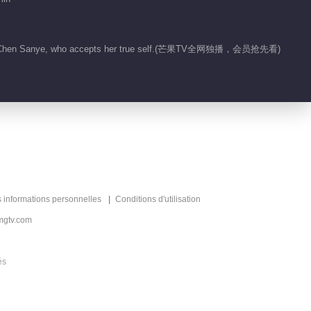
 chooses Chen Sanye, who accepts her true self.(芒果TV全网独播，会员抢先看)
s informations personnelles
Conditions d'utilisation
mgtv.com
és