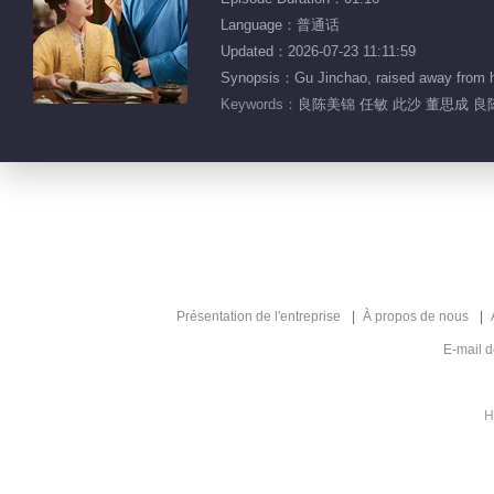
Language：普通话
Updated：2026-07-23 11:11:59
Synopsis：Gu Jinchao, raised away from 
Keywords：
良陈美锦 任敏 此沙 董思成 
Présentation de l'entreprise
À propos de nous
E-mail 
H