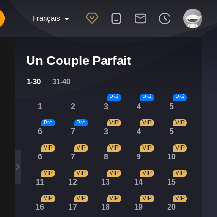
Français
Un Couple Parfait
1-30
31-40
Pré
Pré
Pré
1
2
3
4
5
Pré
Pré
VIP
VIP
VIP
6
7
3
4
5
VIP
VIP
VIP
VIP
VIP
6
7
8
9
10
VIP
VIP
VIP
VIP
VIP
11
12
13
14
15
VIP
VIP
VIP
VIP
VIP
16
17
18
19
20