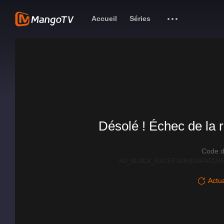
Accueil
Séries
Désolé ! Échec de la r
Code d
AD_BLOCK_EXCEPTION|DISPATCHE
Actua