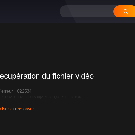
écupération du fichier vidéo
'erreur：022534
R_LOAD_TIMEOUT:600|API_REQUEST_ERROR
liser et réessayer