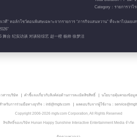
Category：รายการวาไรตี
กเวที” ทอล์กโชว์ตอนพิเศษเฉพาะจากรายการ “ภารกิจแสนหวาน” ที่จะพาไปเผยเสน่ห
 2026”
26 舞台 纪实访谈 对谈轻综艺 赵一橙 杨帅 徐梦洁
าวสารบริษัท
คำชี้แจงเกี่ยวกับลิงค์ต่อต้านการละเมิดลิขสิทธิ์
นโยบายคุ้มครองข้อมู
ลสำหรับการร่วมมือทางธุรกิจ：intl@mgtv.com
ผลตอบรับจากผู้ใช้งาน：service@mgt
Copyright 2006-2026 mgtv.com Corporation, All Rights Reserved
ลิขสิทธิ์ของบริษัท Hunan Happy Sunshine Interactive Entertainment Media จำกัด
ติดตามพวกเรา