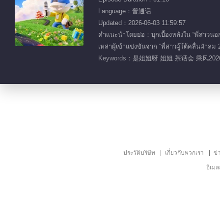
Language：普通话
Updated：2026-06-03 11:59:57
คำแนะนำโดยย่อ：บุกเบื้องหลังใน “พี่สาวนอ
เหล่าผู้เข้าแข่งขันจาก “พี่สาวผู้โต้คลื่นฝ่าลม
Keywords：
是姐姐呀 姐姐 茶话会 乘风20
ประวัติบริษัท
เกี่ยวกับพวกเรา
ข่
อีเม