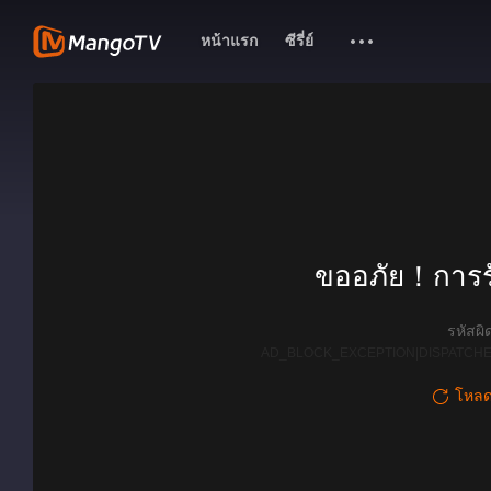
หน้าแรก
ซีรี่ย์
ขออภัย！การรั
รหัสผ
AD_BLOCK_EXCEPTION|DISPATCHE
โหลดใ