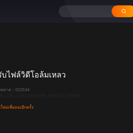
บไฟล์วิดีโอล้มเหลว
ิดพลาด：022534
R_LOAD_TIMEOUT:600|API_REQUEST_ERROR
หม่เพื่อลองอีกครั้ง