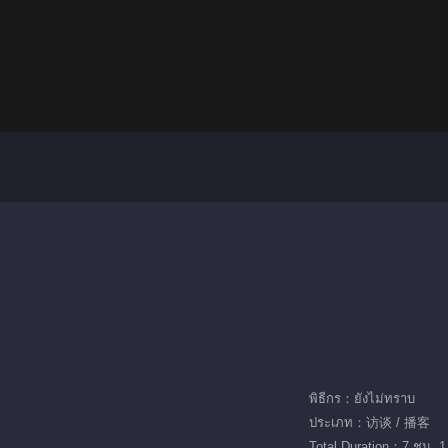
พิธีกร：ยังไม่ทราบ
ประเภท：访谈 / 播客
Total Duration：7 ชม. 1