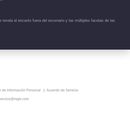
evela el encanto fuera del escenario y las múltiples facetas de las
ón de Información Personal
Acuerdo de Servicio
service@mgtv.com