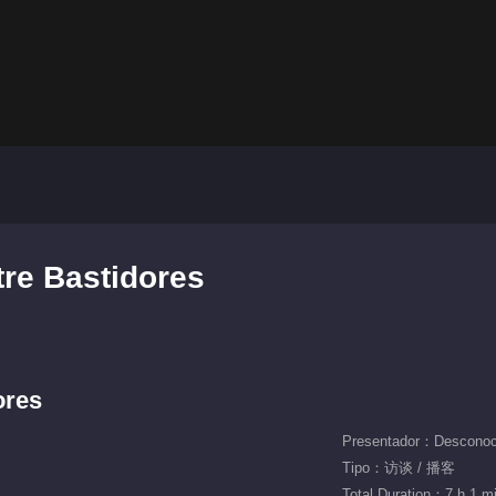
re Bastidores
ores
Presentador：Desconoc
Tipo：访谈 / 播客
Total Duration：7 h 1 m