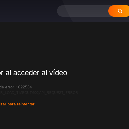
or al acceder al vídeo
 de error：022534
R_LOAD_TIMEOUT:600|API_REQUEST_ERROR
izar para reintentar