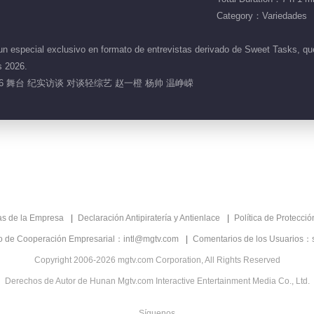
Category：Variedades
especial exclusivo en formato de entrevistas derivado de Sweet Tasks, que r
 2026.
26 舞台 纪实访谈 对谈轻综艺 赵一橙 杨帅 温峥嵘
as de la Empresa
Declaración Antipiratería y Antienlace
Política de Protecci
co de Cooperación Empresarial：intl@mgtv.com
Comentarios de los Usuarios：
Copyright 2006-2026 mgtv.com Corporation, All Rights Reserved
Derechos de Autor de Hunan Mgtv.com Interactive Entertainment Media Co., Ltd.
Síguenos