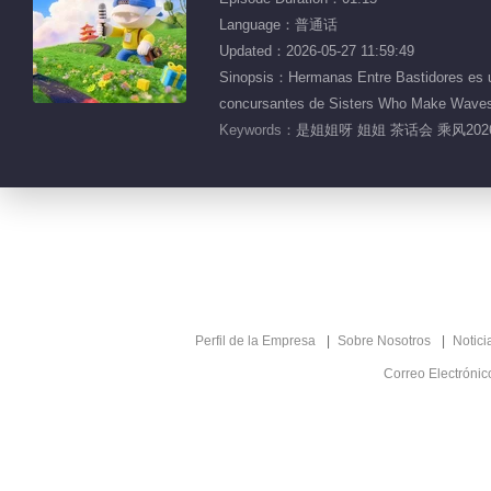
Language：普通话
Updated：2026-05-27 11:59:49
Sinopsis：Hermanas Entre Bastidores es un 
concursantes de Sisters Who Make Waves
Keywords：
是姐姐呀 姐姐 茶话会 乘风20
Perfil de la Empresa
Sobre Nosotros
Notici
Correo Electróni