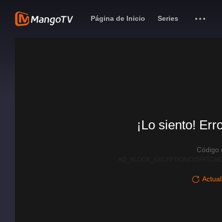
Página de Inicio
Series
¡Lo siento! Err
Código
AD_BLOCK_EXCEPTION|DISPATCHE
Actual