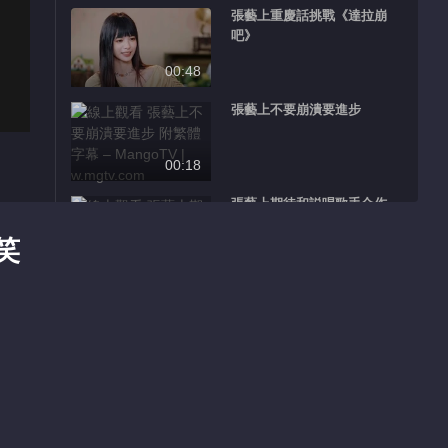
張藝上重慶話挑戰《達拉崩
吧》
00:48
張藝上不要崩潰要進步
00:18
張藝上期待和説唱歌手合作
笑
01:14
張藝上害怕上《乘風2026》
00:41