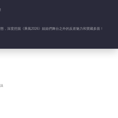
鐘
態，深度挖掘《乘風2026》姐姐們舞台之外的反差魅力和寶藏多面！
議