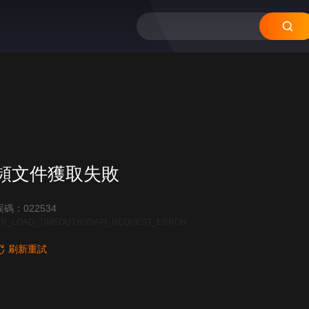
頻文件獲取失敗
碼：022534
R_LOAD_TIMEOUT:600|API_REQUEST_ERROR
刷新重試