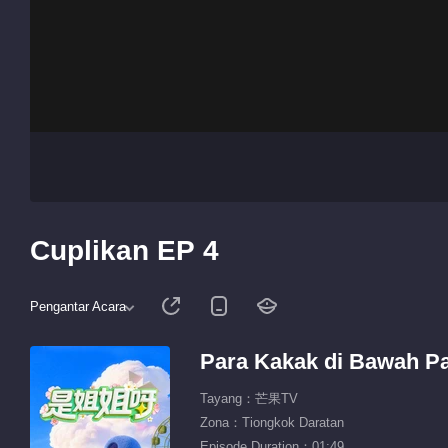
Cuplikan EP 4
Pengantar Acara
Para Kakak di Bawah P
Tayang：芒果TV
Zona：Tiongkok Daratan
Episode Duration：01:49