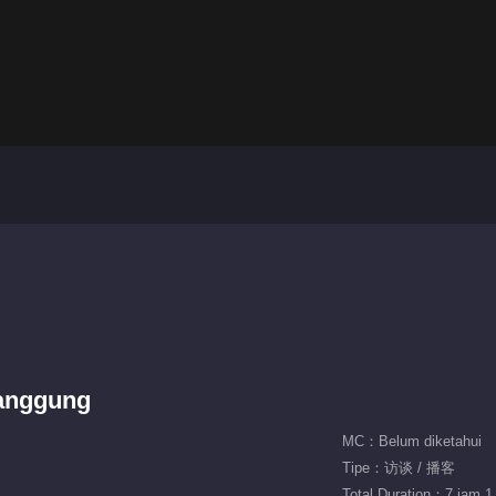
anggung
MC：Belum diketahui
Tipe：访谈 / 播客
Total Duration：7 jam 1