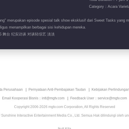
Category：Acara Variet
g" merupakan episode spesial talk show eksklusif dari Sweet Tasks yang 
aligus menampilkan berbagai sisi kehidupan mereka.
26 舞台 纪实访谈 对谈轻综艺 淡淡
ita Perusahaan
Pernyataan Anti-Pembajakan Tautan
Kebijakan Perlindunga
Email Kooperasi Bisnis：intl@mgtv.com
Feedback User：service@mgtv.com
Copyright 2006-2026 mgtv.com Corporation, All Rights Reserved
Sunshine Interactive Entertainment Media Co., Ltd. Semua Hak dilindungi oleh u
Ikuti Kita