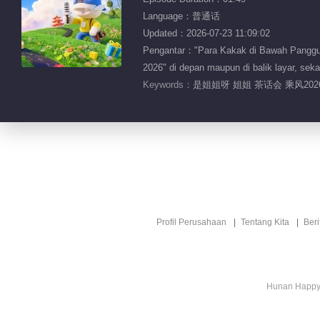
Language：普通话
Updated：2026-07-23 11:09:02
Pengantar："Para Kakak di Bawah Panggun
2026" di depan maupun di balik layar, sek
Keywords：
是姐姐呀 姐姐 茶话会 乘风20
Profil Perusahaan
Tentang Kita
Ber
Hunan Happy 