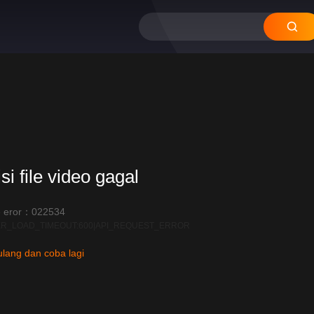
si file video gagal
 eror：022534
R_LOAD_TIMEOUT:600|API_REQUEST_ERROR
lang dan coba lagi