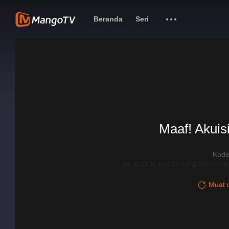
Beranda
Seri
Maaf! Akuisi
Kode
AD_BLOCK_EXCEPTION|DISPATCHE
Muat u