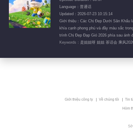
Language：普通话
Updated：2026-07-23 10:15:14
Giới thiệu：Các Chị Đẹp Dưới Sân Khấu là 
khía cạnh phong phú và đầy màu sắc trong
trình Chị Đẹp Đạp Gió 2026 phía sau ánh 
Keywords：
是姐姐呀 姐姐 茶话会 乘风20
Giới thiệu công ty
Về chúng tôi
Tin t
Hòm t
Sở