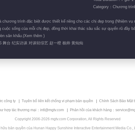
Category：Chương trình 
chương trình đặc biệt được thiết kế riêng cho các chị đẹp trong (Nhiệm vụ n
 cuộc sống của mỗi chị đẹp, đồng thời khai thác sâu sắc sự quyến rũ đầy b
đèn sân khấu.(Xem thêm )
26 舞台 纪实访谈 对谈轻综艺 赵一橙 杨帅 黄灿灿
ức công ty
Tuyên bố liên kết chống vi phạm bản quyền
Chính Sách Bảo Mật 
hư hợp tác thương mại：intl@mgtv.com
Phản hồi của khách hàng：service@mg
Copyright 2006-2026 mgtv.com Corporation, All Rights Reserved
 hữu bản quyền của Hunan Happy Sunshine Interactive Entertainment Media Co., L