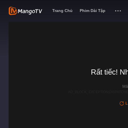
Trang Chủ
Phim Dài Tập
Rất tiếc! N
Mã
AD_BLOCK_EXCEPTION|DISPATCHE
L