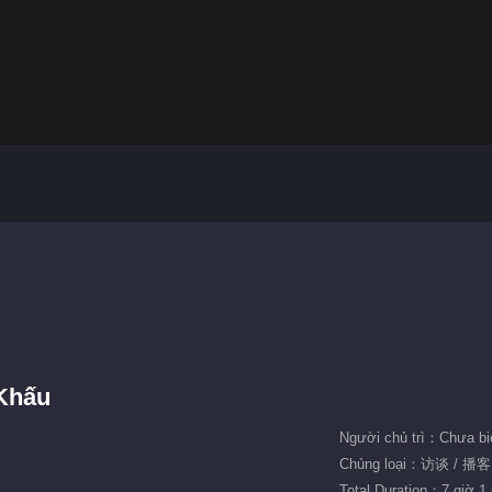
Khấu
Người chủ trì：Chưa bi
Chủng loại：访谈 / 播客
Total Duration：7 giờ 1 