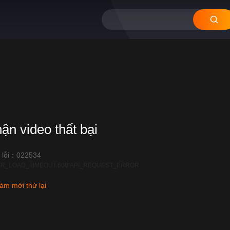
hận video thất bại
 lỗi：022534
R_LOAD_TIMEOUT:600|API_REQUEST_ERROR
àm mới thử lại