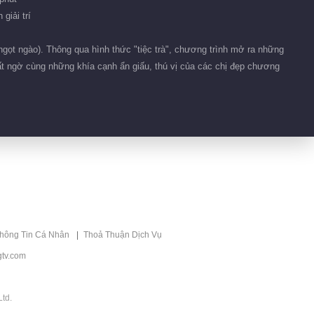
giải trí
gọt ngào). Thông qua hình thức "tiệc trà", chương trình mở ra những
ất ngờ cùng những khía cạnh ẩn giấu, thú vị của các chị đẹp chương
thông Tin Cá Nhân
Thoả Thuận Dịch Vụ
tv.com
td.