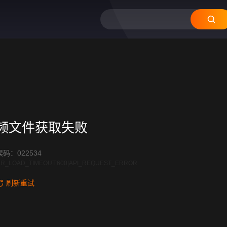
频文件获取失败
码：022534
R_LOAD_TIMEOUT:600|API_REQUEST_ERROR
刷新重试