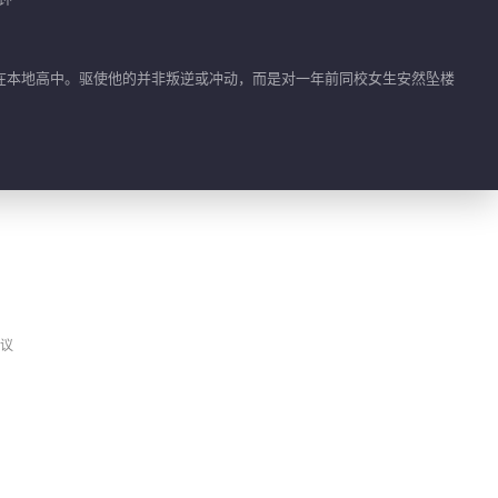
00:33
少年推理社
在本地高中。驱使他的并非叛逆或冲动，而是对一年前同校女生安然坠楼
00:33
少年并肩
00:27
沉寂过往
议
00:34
一分钟带你走进【校园
坠楼案】
01:47