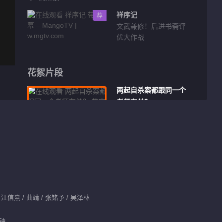
祥序记
荐
文武兼修！后进书斋评
优大作战
花絮片段
两起自杀案都跟同一个
老师有关？
00:36
校园暗藏风波
00:28
少年侦探团
江信熹 / 曲靖 / 张铭予 / 吴泽林
分钟