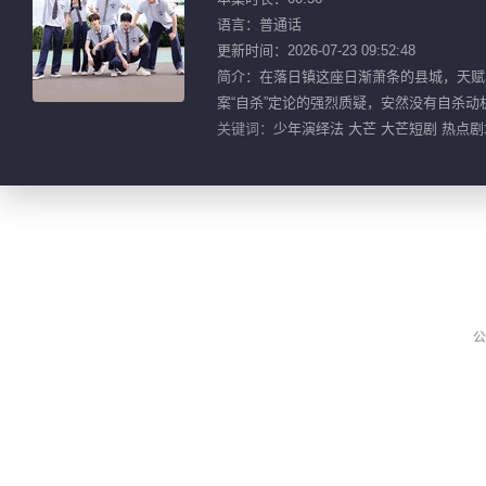
语言：普通话
更新时间：2026-07-23 09:52:48
简介：在落日镇这座日渐萧条的县城，天赋
案“自杀”定论的强烈质疑，安然没有自杀
关键词：
少年演绎法 大芒 大芒短剧 热点剧场
公