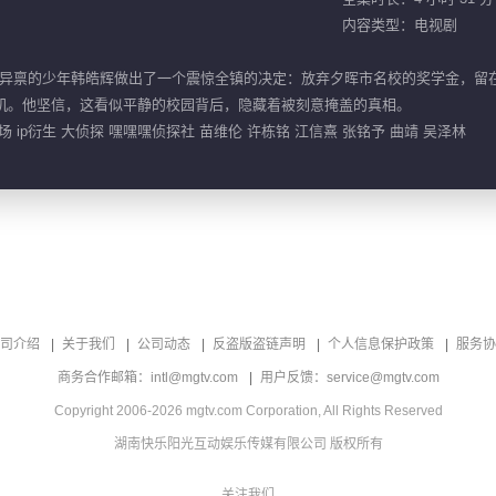
内容类型：电视剧
异禀的少年韩皓辉做出了一个震惊全镇的决定：放弃夕晖市名校的奖学金，留
动机。他坚信，这看似平静的校园背后，隐藏着被刻意掩盖的真相。
 ip衍生 大侦探 嘿嘿嘿侦探社 苗维伦 许栋铭 江信熹 张铭予 曲靖 吴泽林
司介绍
关于我们
公司动态
反盗版盗链声明
个人信息保护政策
服务协
商务合作邮箱：intl@mgtv.com
用户反馈：service@mgtv.com
Copyright 2006-2026 mgtv.com Corporation, All Rights Reserved
湖南快乐阳光互动娱乐传媒有限公司 版权所有
关注我们