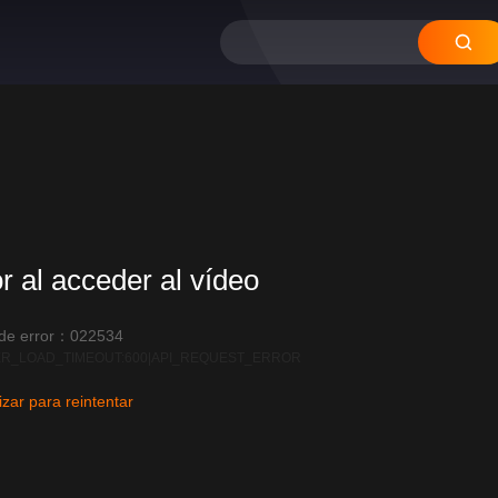
or al acceder al vídeo
 de error：022534
R_LOAD_TIMEOUT:600|API_REQUEST_ERROR
izar para reintentar