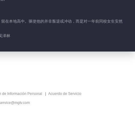
00:33
Clips EP 1 No.7
金，留在本地高中。驱使他的并非叛逆或冲动，而是对一年前同校女生安然
Jóvenes Intérpretes
00:27
 吴泽林
Clips EP 1 No.6
Jóvenes Intérpretes
00:34
Clips EP 1 No.5
Jóvenes Intérpretes
ón de Información Personal
Acuerdo de Servicio
01:47
service@mgtv.com
Clips EP 1 No.4
Jóvenes Intérpretes
01:57