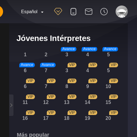
Español
Jóvenes Intérpretes
Avance
Avance
Avance
1
2
3
4
5
Avance
Avance
VIP
VIP
VIP
6
7
3
4
5
VIP
VIP
VIP
VIP
VIP
6
7
8
9
10
VIP
VIP
VIP
VIP
VIP
11
12
13
14
15
VIP
VIP
VIP
VIP
VIP
16
17
18
19
20
Más popular