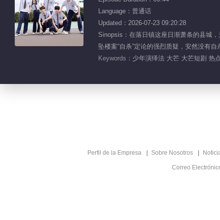
Language：普通话
Updated：2026-07-23 09:20:28
Sinopsis：在落日镇这座日渐萧条的
坠楼案“自杀”定论的强烈质疑，安然没有
Keywords：
少年演绎法 大芒 大芒短剧 热点
Perfil de la Empresa
Sobre Nosotros
Notici
Correo Electróni