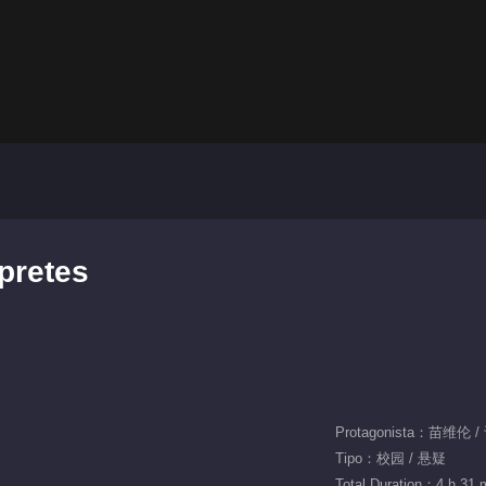
pretes
Protagonista：苗维伦 
Tipo：校园 / 悬疑
Total Duration：4 h 31 