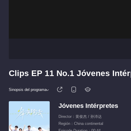
Clips EP 11 No.1 Jóvenes Intér
Sinopsis del programa
Jóvenes Intérpretes
Director：黄俊杰 / 孙沛达
Región：China continental
Episode Duration：00:44