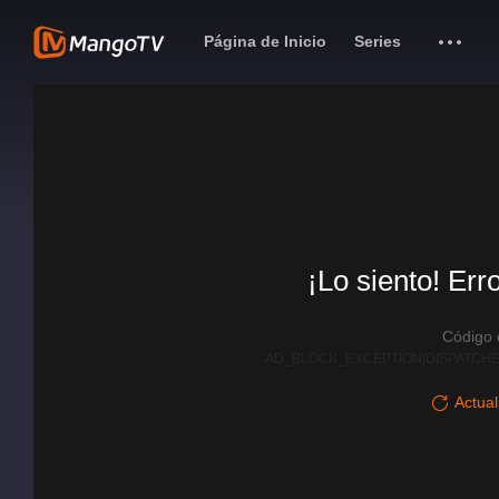
Página de Inicio
Series
¡Lo siento! Err
Código
AD_BLOCK_EXCEPTION|DISPATCHE
Actual