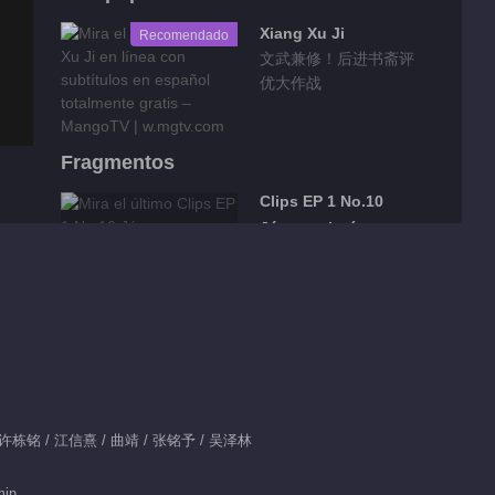
Xiang Xu Ji
Recomendado
文武兼修！后进书斋评
优大作战
Fragmentos
Clips EP 1 No.10
Jóvenes Intérpretes
00:28
Clips EP 1 No.9
Jóvenes Intérpretes
00:33
Clips EP 1 No.8
/ 许栋铭 / 江信熹 / 曲靖 / 张铭予 / 吴泽林
Jóvenes Intérpretes
min