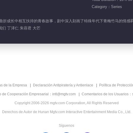
Category：Series
青筠在曲折成长中相互扶持的青春故事，剧中深入刻画了特殊年代下青梅竹马的情感
我们 丁泽仁 朱容君 大芒
as de la Empresa
Declaración Antipiratería y Antienlace
Política de Protecci
co de Cooperación Empresarial：intl@mgtv.com
Comentarios de los Usuarios：
Copyright 2006-2026 mgtv.com Corporation, All Rights Reserved
Derechos de Autor de Hunan Mgtv.com Interactive Entertainment Media Co., Ltd.
Síguenos