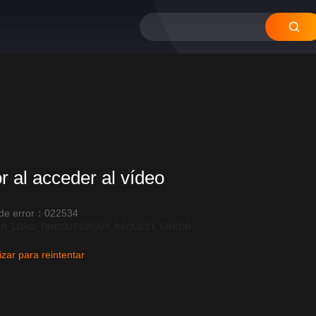
or al acceder al vídeo
 de error：022534
R_LOAD_TIMEOUT:600|API_REQUEST_ERROR
izar para reintentar