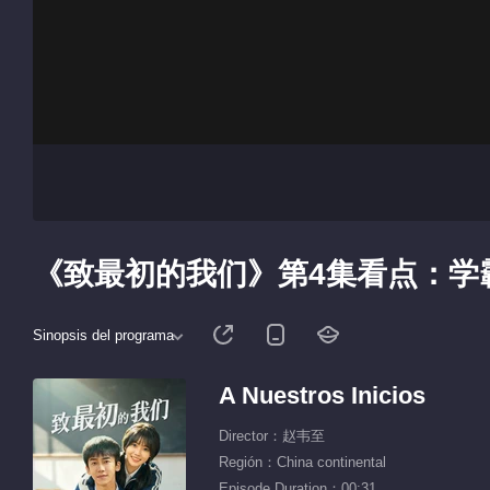
《致最初的我们》第4集看点：学
Sinopsis del programa
A Nuestros Inicios
Director：赵韦至
Región：China continental
Episode Duration：00:31