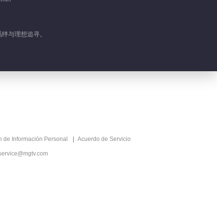
羁绊与理想追寻。
ón de Información Personal
Acuerdo de Servicio
service@mgtv.com