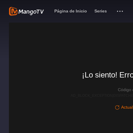
Página de Inicio
Series
¡Lo siento! Err
Código
AD_BLOCK_EXCEPTION|DISPATCHE
Actual