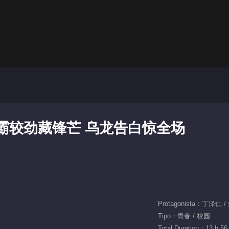
霸较劲藏锋芒 乌龙告白惊全场
Protagonista：丁泽仁 
Tipo：青春 / 校园
Total Duration：13 h 56