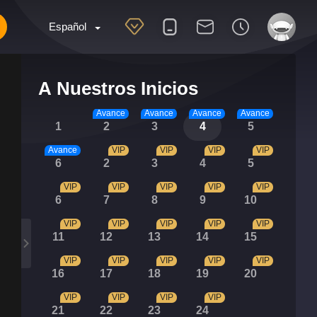
Español
A Nuestros Inicios
Avance
Avance
Avance
Avance
1
2
3
4
5
Avance
VIP
VIP
VIP
VIP
6
2
3
4
5
VIP
VIP
VIP
VIP
VIP
6
7
8
9
10
VIP
VIP
VIP
VIP
VIP
11
12
13
14
15
VIP
VIP
VIP
VIP
VIP
16
17
18
19
20
VIP
VIP
VIP
VIP
21
22
23
24