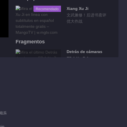
Xiang Xu Ji
Recomendado
文武兼修！后进书斋评
优大作战
Fragmentos
Detrás de cámaras
EP 1 No.7 Amor
entre Cenizas
01:35
Detrás de cámaras
EP 1 No.6 Amor
entre Cenizas
01:29
Detrás de cámaras
 吕炫乐
EP 1 No.5 Amor
幻
entre Cenizas
min