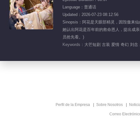
Language：普通话
Updated：2026-07-23 08:12:56
Sinopsis：阿花是天眼部精灵，因毁
她认出阿花是百年前的救命恩人，提出成亲。
员抢先看。)
Keywords：
大芒短剧 古装 爱情 奇幻 刘念
Perfil de la Empresa
Sobre Nosotros
Notici
Correo Electróni