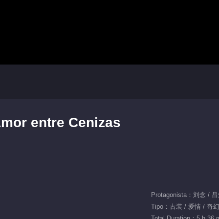
Amor entre Cenizas
Protagonista：刘念 /
Tipo：古装 / 爱情 / 奇
Total Duration：5 h 36 