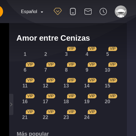
Español
Amor entre Cenizas
VIP
VIP
VIP
1
2
3
4
5
VIP
VIP
VIP
VIP
VIP
6
7
8
9
10
VIP
VIP
VIP
VIP
VIP
11
12
13
14
15
VIP
VIP
VIP
VIP
VIP
16
17
18
19
20
VIP
VIP
VIP
VIP
21
22
23
24
Más popular