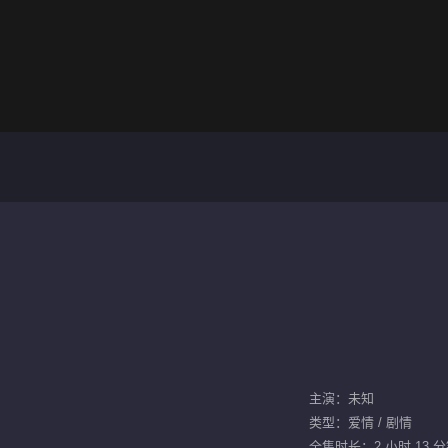
主演：未知
类型：爱情 / 剧情
全集时长：2 小时 13 