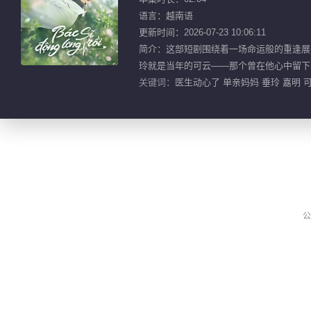
语言：越南语
更新时间：2026-07-23 10:06:11
简介：这部短剧围绕着一场命运般的重逢展
玲就是当年的可云——那个曾在他心中留下
关键词：
医生动心了 单亲妈妈 垂玲 嘉明 
公