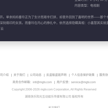
内容类型：电视剧
开。单亲妈妈垂玲正为了生计而艰辛打拼，却意外回到了嘉明的世界——那个
深刻烙印的女孩。而垂玲在内心的挣扎中，依然选择隐瞒真相：小嘉慧其实就
可云
司介绍
关于我们
公司动态
反盗版盗链声明
个人信息保护政策
服务协
商务合作邮箱：intl@mgtv.com
用户反馈：service@mgtv.com
Copyright 2006-2026 mgtv.com Corporation, All Rights Reserved
湖南快乐阳光互动娱乐传媒有限公司 版权所有
关注我们