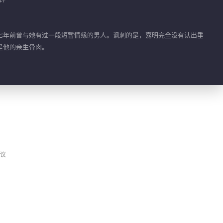
七年前曾与她有过一段短暂情缘的男人。讽刺的是，嘉明完全没有认出垂
是他的亲生骨肉。
议