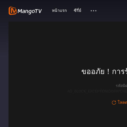
หน้าแรก
ซีรี่ย์
ขออภัย！การรั
รหัสผ
AD_BLOCK_EXCEPTION|DISPATCHE
โหลดใ