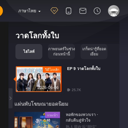
ภาษาไทย
วาดโลกทั้งใบ
ภาพยนตร์ในช่วง
เกร็ดน่ารู้ที่ยอด
ไฮไลท์
ก่อนหน้านี้
เยี่ยม
EP 9 วาดโลกทั้งใบ
วิดีโอหลัก
2026-06-06
25.7K
แผ่นพับโฆษณายอดนิยม
หอพักของพวกเรา ·
แนะนำ
กลับคืนสู่หัวใจ
熟人局欢乐“朋综”