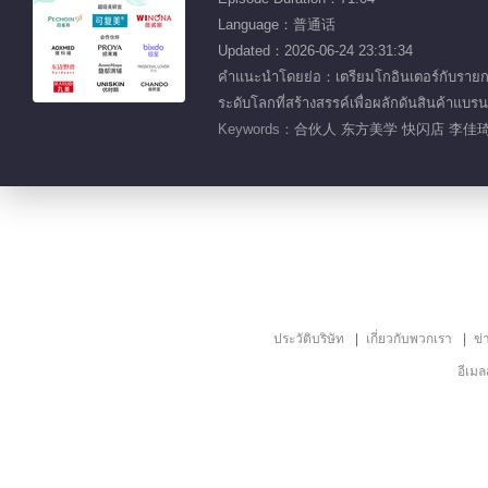
Language：普通话
Updated：2026-06-24 23:31:34
คำแนะนำโดยย่อ：เตรียมโกอินเตอร์กับรายการ 
ระดับโลกที่สร้างสรรค์เพื่อผลักดันสินค้าแบร
Keywords：
合伙人 东方美学 快闪店 李佳琦
ประวัติบริษัท
เกี่ยวกับพวกเรา
ข่
อีเม