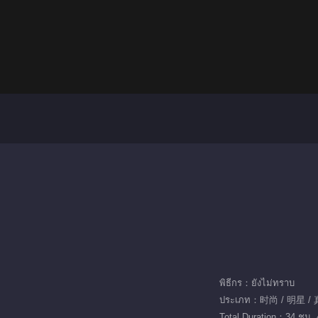
พิธีกร：ยังไม่ทราบ
ประเภท：时尚 / 明星 /
Total Duration：34 ชม. 