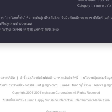
Category：รายการวาไรตี
“วาดโลกทั้งใบ” ที่ยกระดับสู่เวทีระดับโลก จับมือพันธมิตรนานาชาติเปิดร้านจ
นด์จีนสู่ตลาดต่างประเทศ
 尚雯婕 张予曦 毕雯珺 赵昭仪 颜安 刘烨
าวสารบริษัท
คำชี้แจงเกี่ยวกับลิงค์ต่อต้านการละเมิดลิขสิทธิ์
นโยบายคุ้มครองข้อมู
ลสำหรับการร่วมมือทางธุรกิจ：intl@mgtv.com
ผลตอบรับจากผู้ใช้งาน：service@mgt
Copyright 2006-2026 mgtv.com Corporation, All Rights Reserved
ลิขสิทธิ์ของบริษัท Hunan Happy Sunshine Interactive Entertainment Media จำกัด
ติดตามพวกเรา