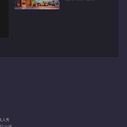
 真人秀
47 นาที