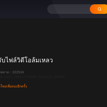
บไฟล์วิดีโอล้มเหลว
ิดพลาด：022534
R_LOAD_TIMEOUT:600|API_REQUEST_ERROR
หม่เพื่อลองอีกครั้ง