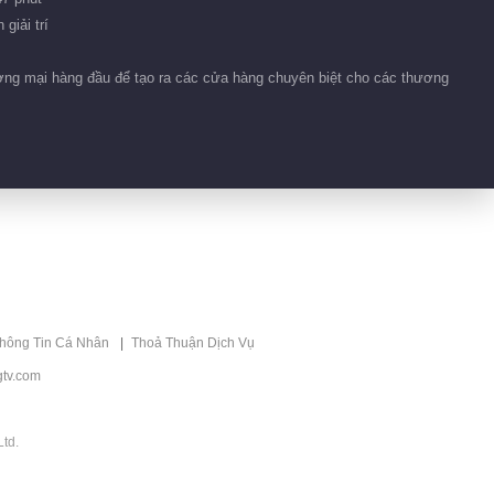
giải trí
ương mại hàng đầu để tạo ra các cửa hàng chuyên biệt cho các thương
thông Tin Cá Nhân
Thoả Thuận Dịch Vụ
tv.com
td.