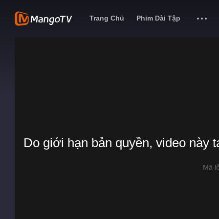
Trang Chủ
Phim Dài Tập
Do giới hạn bản quyền, video này 
Mã l