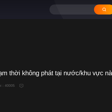
tạm thời không phát tại nước/khu vực n
ỗi：
40005