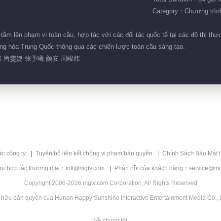
Category：Chương trình 
ầm lên phạm vi toàn cầu, hợp tác với các đối tác quốc tế tại các đô thị th
ng hóa Trung Quốc thông qua các chiến lược toàn cầu sáng tạo.
 尚雯婕 张予曦 颜安 周峻炜
ức công ty
Tuyên bố liên kết chống vi phạm bản quyền
Chính Sách Bảo Mật 
hư hợp tác thương mại：intl@mgtv.com
Phản hồi của khách hàng：service@mg
Copyright 2006-2026 mgtv.com Corporation, All Rights Reserved
 hữu bản quyền của Hunan Happy Sunshine Interactive Entertainment Media Co., L
Về chúng tôi