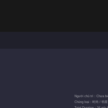
Người chủ trì：Chưa bi
Chủng loại：时尚 / 明
Total Duration：34 giờ 