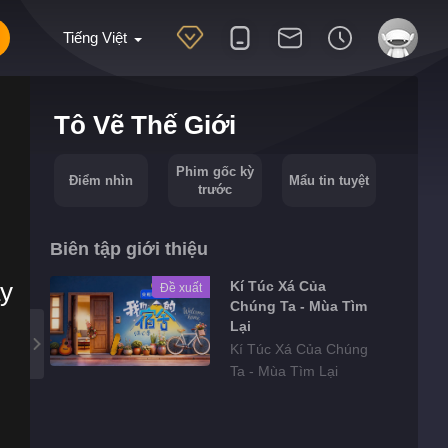
Tiếng Việt
Tô Vẽ Thế Giới
Phim gốc kỳ
Điểm nhìn
Mẩu tin tuyệt
trước
Biên tập giới thiệu
ày
Kí Túc Xá Của
Đề xuất
Chúng Ta - Mùa Tìm
Lại
Kí Túc Xá Của Chúng
Ta - Mùa Tìm Lại