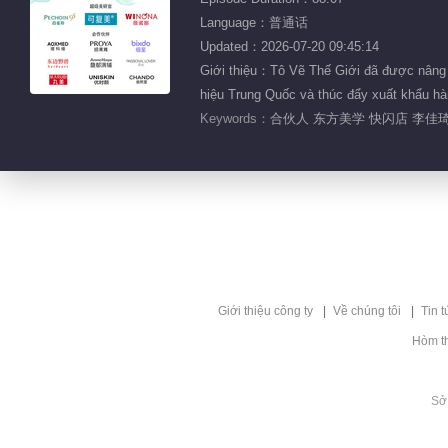
Language：普通话
Updated：2026-07-20 09:45:14
Giới thiệu：Tô Vẽ Thế Giới đã được nâng t
hiệu Trung Quốc và thúc đẩy xuất khẩu hà
Keywords：
合伙人 东方美学 快闪店 李佳琦
Giới thiệu công ty
Về chúng tôi
Tin t
Hòm t
Sở