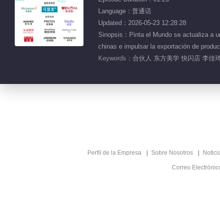
Language：普通话
Updated：2026-05-23 12:28:28
Sinopsis：Pinta el Mundo se actualiza a un
chinas e impulsar la exportación de produ
Keywords：
合伙人 东方美学 快闪店 李佳琦
Perfil de la Empresa
Sobre Nosotros
Notici
Correo Electróni