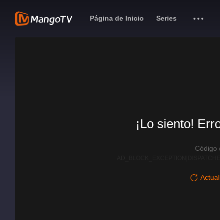
Página de Inicio
Series
¡Lo siento! Err
Código
AD_BLOCK_EXCEPTION|DISPATCHE
Actual