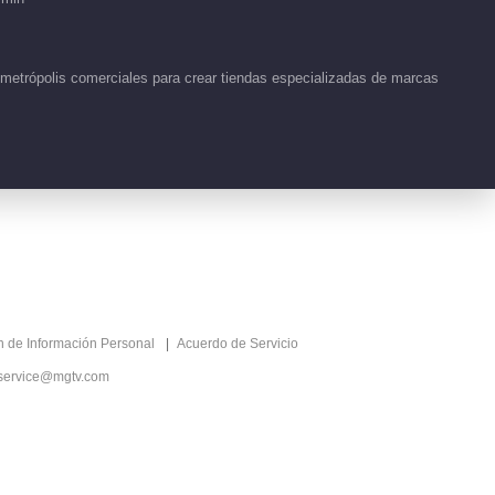
 metrópolis comerciales para crear tiendas especializadas de marcas
ón de Información Personal
Acuerdo de Servicio
service@mgtv.com