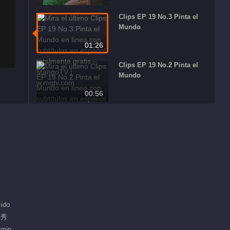
Clips EP 19 No.3 Pinta el
Mundo
01:26
Clips EP 19 No.2 Pinta el
Mundo
00:56
Clips EP 19 No.1 Pinta el
Mundo
01:41
Más popular
Nuestros
Recomendado
Dormitorios ·
ido
Regreso al Corazón
人秀
熟人局欢乐“朋综”
 min