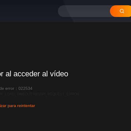
or al acceder al vídeo
 de error：022534
R_LOAD_TIMEOUT:600|API_REQUEST_ERROR
izar para reintentar