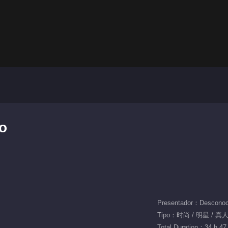
do
Presentador：Desconoc
Tipo：时尚 / 明星 / 真
Total Duration：34 h 47