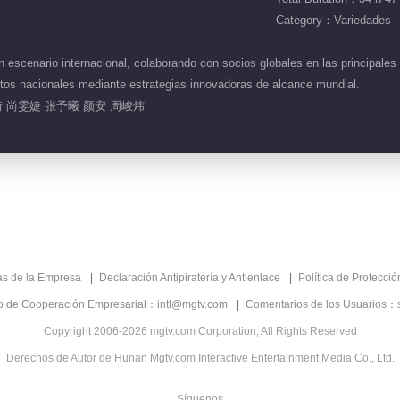
Category：Variedades
 escenario internacional, colaborando con socios globales en las principales
ctos nacionales mediante estrategias innovadoras de alcance mundial.
 尚雯婕 张予曦 颜安 周峻炜
as de la Empresa
Declaración Antipiratería y Antienlace
Política de Protecci
co de Cooperación Empresarial：intl@mgtv.com
Comentarios de los Usuarios：
Copyright 2006-2026 mgtv.com Corporation, All Rights Reserved
Derechos de Autor de Hunan Mgtv.com Interactive Entertainment Media Co., Ltd.
Síguenos