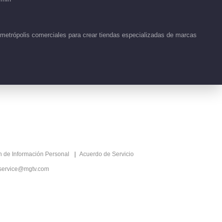
Nuestros
Recomendado
Dormitorios ·
Regreso al Corazón
 metrópolis comerciales para crear tiendas especializadas de marcas
熟人局欢乐“朋综”
ón de Información Personal
Acuerdo de Servicio
service@mgtv.com