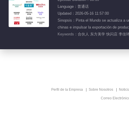
Language：普通话
Updated：2026-05-16 11:57:00
Sinopsis：Pinta el Mundo se actualiza a un
chinas e impulsar la exportación de produ
Keywords：
合伙人 东方美学 快闪店 李佳琦
Perfil de la Empresa
Sobre Nosotros
Notici
Correo Electróni