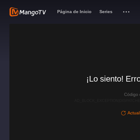
Página de Inicio
Series
¡Lo siento! Err
Código
AD_BLOCK_EXCEPTION|DISPATCHE
Actual