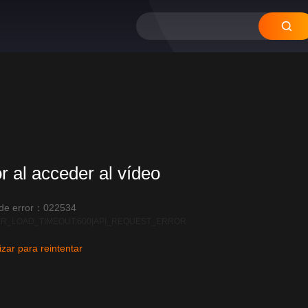
or al acceder al vídeo
 de error：022534
R_LOAD_TIMEOUT:600|API_REQUEST_ERROR
izar para reintentar