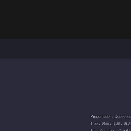
Presentador：Desconoc
Tipo：时尚 / 明星 / 真
Total Duration：34 h 47