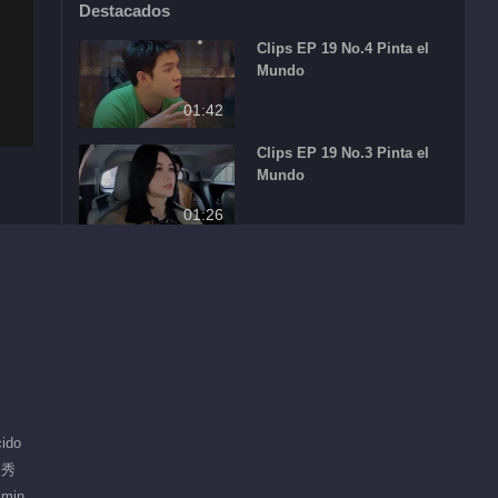
Destacados
Clips EP 19 No.4 Pinta el
Mundo
01:42
Clips EP 19 No.3 Pinta el
Mundo
01:26
Clips EP 19 No.2 Pinta el
Mundo
00:56
Clips EP 19 No.1 Pinta el
Mundo
01:41
ido
人秀
Más popular
 min