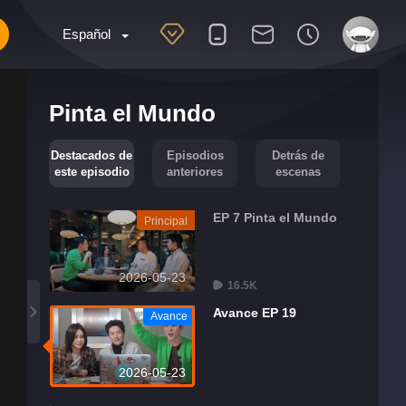
Español
Pinta el Mundo
Destacados de
Episodios
Detrás de
este episodio
anteriores
escenas
EP 7 Pinta el Mundo
Principal
2026-05-23
16.5K
Avance EP 19
Avance
2026-05-23