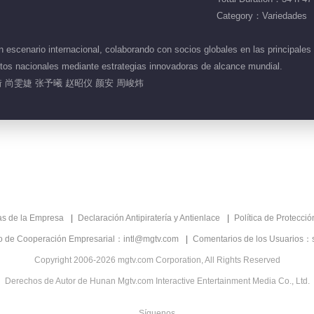
Category：Variedades
 escenario internacional, colaborando con socios globales en las principales
ctos nacionales mediante estrategias innovadoras de alcance mundial.
 尚雯婕 张予曦 赵昭仪 颜安 周峻炜
as de la Empresa
Declaración Antipiratería y Antienlace
Política de Protecci
co de Cooperación Empresarial：intl@mgtv.com
Comentarios de los Usuarios：
Copyright 2006-2026 mgtv.com Corporation, All Rights Reserved
Derechos de Autor de Hunan Mgtv.com Interactive Entertainment Media Co., Ltd.
Síguenos