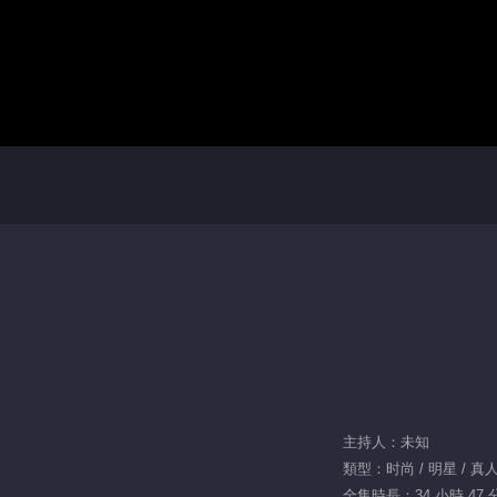
主持人：未知
類型：时尚 / 明星 / 真
全集時長：34 小時 47 