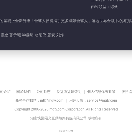
內容類型：綜藝
的基礎上全新升級！合夥人們將攜手更多國際合夥人，落地世界金融中心與頂
雯婕 张予曦 毕雯珺 赵昭仪 颜安 刘烨
司介紹
關於我們
公司動態
反盜版盜鏈聲明
個人信息保護政策
服務協
商務合作郵箱：intl@mgtv.com
用戶反饋：service@mgtv.com
Copyright 2006-2026 mgtv.com Corporation, All Rights Reserved
湖南快樂陽光互動娛樂傳媒有限公司 版權所有
關注我們