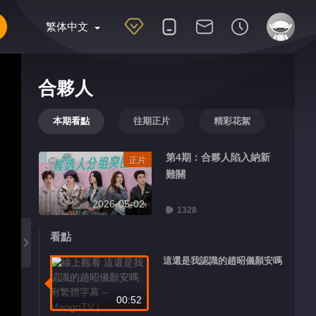
繁体中文
合夥人
本期看點
往期正片
精彩花絮
第4期：合夥人陷入納新
正片
難關
2026-05-02
1328
看點
這還是我認識的趙昭儀顏安嗎
00:52