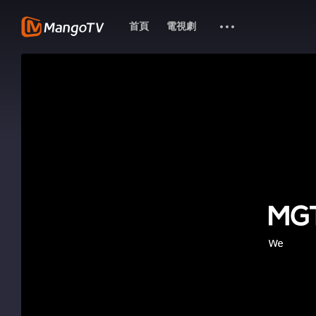
首頁
電視劇