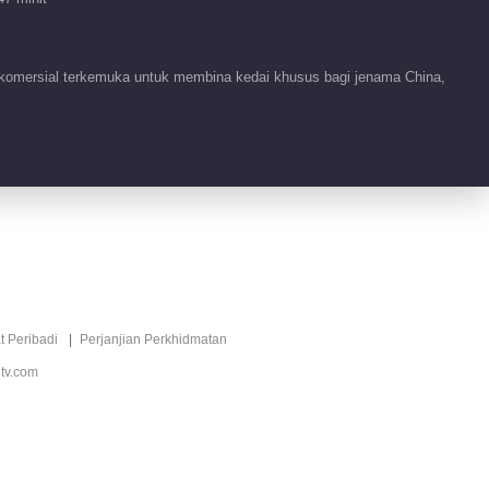
r komersial terkemuka untuk membina kedai khusus bagi jenama China,
t Peribadi
Perjanjian Perkhidmatan
tv.com