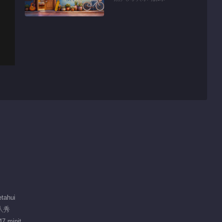
tahui
真人秀
47 minit