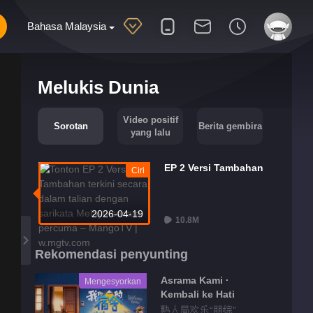
Bahasa Malaysia
Melukis Dunia
Video positif
Sorotan
Berita gembira
yang lalu
EP 2 Versi Tambahan
Ciri
2026-04-19
10.8M
Rekomendasi penyunting
Asrama Kami ·
Mengesyorkan
Kembali ke Hati
熟人局欢乐“朋综”