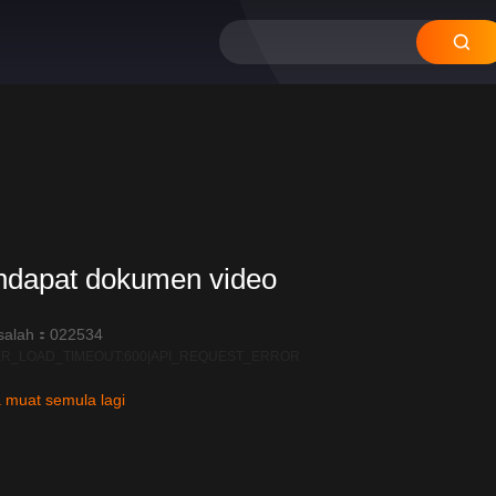
ndapat dokumen video
salah：022534
R_LOAD_TIMEOUT:600|API_REQUEST_ERROR
 muat semula lagi