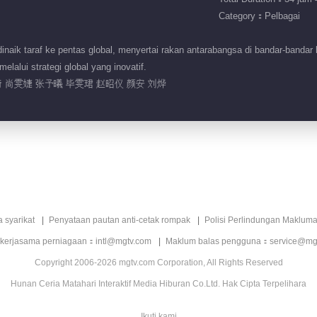
Category：Pelbagai
aik taraf ke pentas global, menyertai rakan antarabangsa di bandar-banda
lalui strategi global yang inovatif.
 尚雯婕 张予曦 毕雯珺 赵昭仪 颜安 刘烨
a syarikat
Penyataan pautan anti-cetak rompak
Polisi Perlindungan Makluma
 kerjasama perniagaan：intl@mgtv.com
Maklum balas pengguna：service@mg
Copyright 2006-2026 mgtv.com Corporation, All Rights Reserved
Hunan Ceria Matahari Interaktif Media Hiburan Co.Ltd. Hak Cipta Terpelihara
Ikuti kami