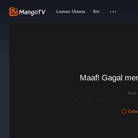
Laman Utama
Siri
Maaf! Gagal me
Kod 
AD_BLOCK_EXCEPTION|DISPATCHE
Cuba