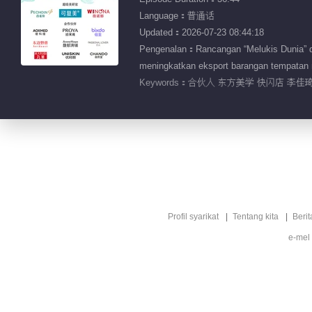
Language：普通话
Updated：2026-07-23 08:44:18
Pengenalan：Rancangan “Melukis Dunia” din
meningkatkan eksport barangan tempatan me
Keywords：
合伙人 东方美学 快闪店 李佳琦
Profil syarikat
Tentang kita
Berit
e-mel