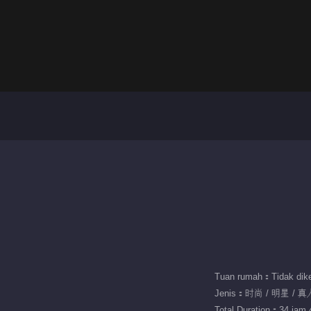
Tuan rumah：Tidak dike
Jenis：时尚 / 明星 / 
Total Duration：34 jam 