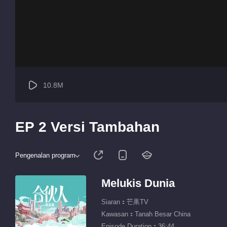
10.8M
EP 2 Versi Tambahan
Pengenalan program
Melukis Dunia
Siaran：芒果TV
Kawasan：Tanah Besar China
Episode Duration：36:44