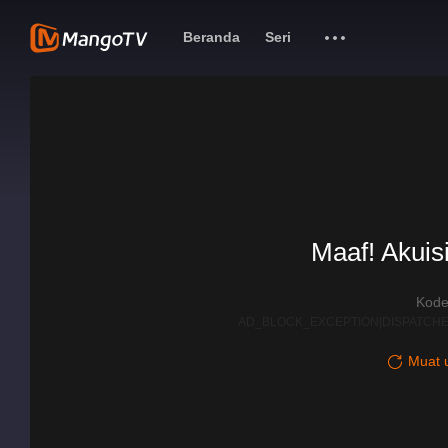
Beranda
Seri
Maaf! Akuisi
Kode
AD_BLOCK_EXCEPTION|DISPATCHE
Muat u