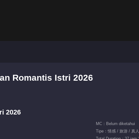
an Romantis Istri 2026
ri 2026
MC：Belum diketahui
Tipe：情感 / 旅游 / 真
Total Duration：37 jam 