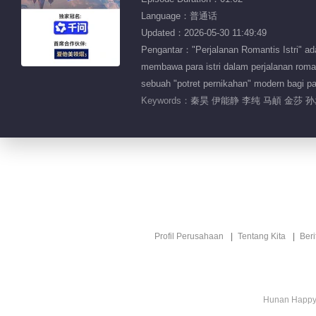
Language：普通话
Updated：2026-05-30 11:49:49
Pengantar："Perjalanan Romantis Istri" ad
membawa para istri dalam perjalanan rom
sebuah "potret pernikahan" modern 
Keywords：
秦昊 伊能静 李纯 马頔 金莎 
Profil Perusahaan
Tentang Kita
Ber
Hunan Happy 