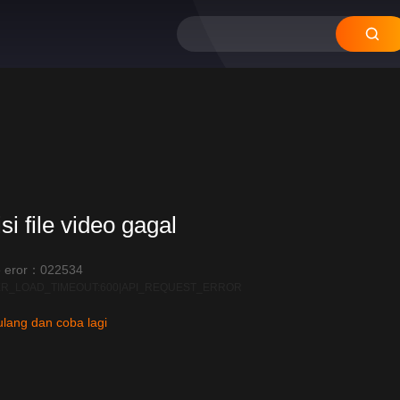
si file video gagal
 eror：022534
R_LOAD_TIMEOUT:600|API_REQUEST_ERROR
lang dan coba lagi