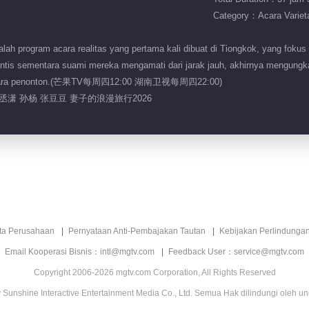
Category：Acara Variet
alah program acara realitas yang pertama kali dibuat di Tiongkok, yang fok
antis sementara suami mereka mengamati dari jarak jauh, akhirnya mengun
bagi para penonton.(芒果TV每周四12:00 湖南卫视每周四22:00)
孙丞潇 孙杨 张豆豆 妻子的浪漫旅行2026
ita Perusahaan
Pernyataan Anti-Pembajakan Tautan
Kebijakan Perlindunga
Email Kooperasi Bisnis：intl@mgtv.com
Feedback User：service@mgtv.com
Copyright 2006-2026 mgtv.com Corporation, All Rights Reserved
Sunshine Interactive Entertainment Media Co., Ltd. Semua Hak dilindungi oleh u