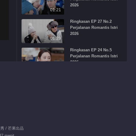
2026
01:21
Ringkasan EP 27 No.2
Perjalanan Romantis Istri
2026
01:29
Ringkasan EP 24 No.5
Perjalanan Romantis Istri
2026
01:22
Ringkasan EP 27 No.3
Perjalanan Romantis Istri
2026
01:02
Direkomendasikan oleh Redaksi
Penyanyi 2026
Sarankan
人秀 / 芒果出品
万种声响，皆入场！
37 menit