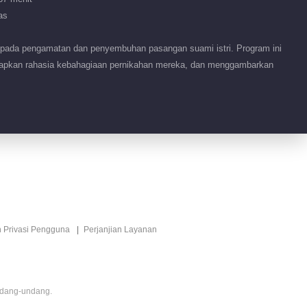
as
us pada pengamatan dan penyembuhan pasangan suami istri. Program ini
gkapkan rahasia kebahagiaan pernikahan mereka, dan menggambarkan
n Privasi Pengguna
Perjanjian Layanan
ndang-undang.