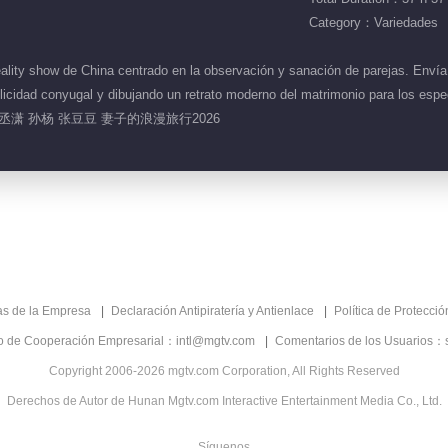
Category：Variedades
lity show de China centrado en la observación y sanación de parejas. Envía
u felicidad conyugal y dibujando un retrato moderno del matrimonio pa
孙丞潇 孙杨 张豆豆 妻子的浪漫旅行2026
as de la Empresa
Declaración Antipiratería y Antienlace
Política de Protecci
co de Cooperación Empresarial：intl@mgtv.com
Comentarios de los Usuarios：
Copyright 2006-2026 mgtv.com Corporation, All Rights Reserved
Derechos de Autor de Hunan Mgtv.com Interactive Entertainment Media Co., Ltd.
Síguenos