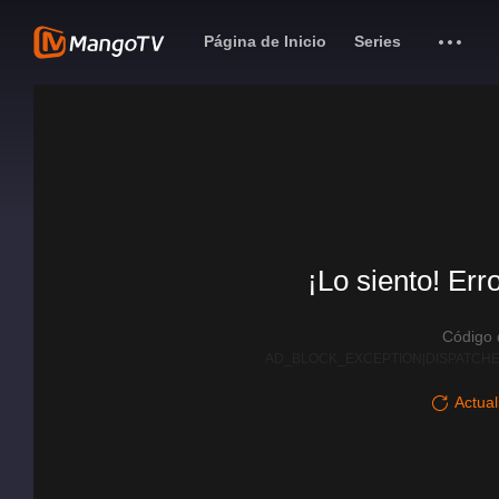
Página de Inicio
Series
¡Lo siento! Err
Código
AD_BLOCK_EXCEPTION|DISPATCHE
Actual