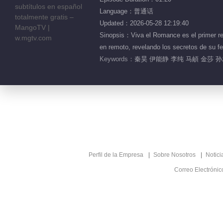
Language：普通话
Updated：2026-05-28 12:19:40
Sinopsis：Viva el Romance es el primer rea
en remoto, revelando los secretos de s
Keywords：
秦昊 伊能静 李纯 马頔 金莎 
Perfil de la Empresa
Sobre Nosotros
Notici
Correo Electróni