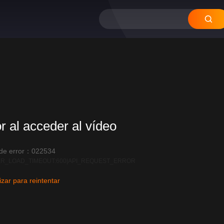
or al acceder al vídeo
 de error：022534
R_LOAD_TIMEOUT:600|API_REQUEST_ERROR
izar para reintentar