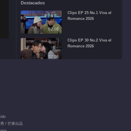
Destacados
Clips EP 25 No.1 Viva el
Romance 2026
02:05
Clips EP 30 No.2 Viva el
Romance 2026
02:06
Clips EP 30 No.3 Viva el
Romance 2026
01:21
Clips EP 30 No.4 Viva el
Romance 2026
01:02
ido
人秀 / 芒果出品
Más popular
 min