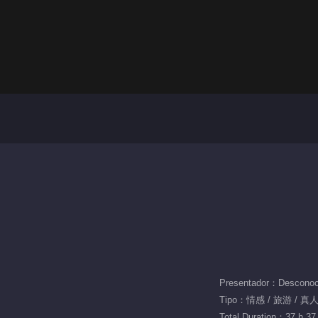
Presentador：Desconoc
Tipo：情感 / 旅游 / 真
Total Duration：37 h 37