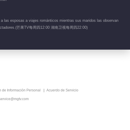
Singer 2026
Recomendado
万种声响，皆入场！
 a las esposas a viajes románticos mientras sus maridos las observan
ra los espectadores.(芒果TV每周四12:00 湖南卫视每周四22:00)
ón de Información Personal
Acuerdo de Servicio
service@mgtv.com