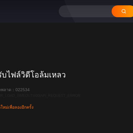
บไฟล์วิดีโอล้มเหลว
ิดพลาด：022534
R_LOAD_TIMEOUT:600|API_REQUEST_ERROR
หม่เพื่อลองอีกครั้ง