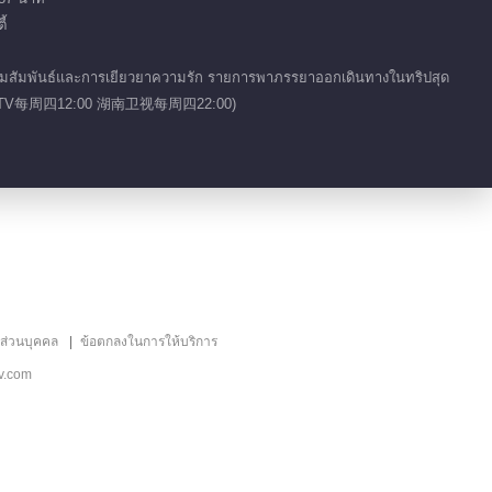
้
วามสัมพันธ์และการเยียวยาความรัก รายการพาภรรยาออกเดินทางในทริปสุด
วิตคู่(芒果TV每周四12:00 湖南卫视每周四22:00)
ลส่วนบุคคล
ข้อตกลงในการให้บริการ
v.com