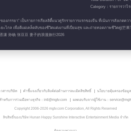
Category：รายการวาไรตี
งภรรยา” เป็นรายการเรียลลิตี้แนวคู่รักรายการแรกของจีน ที่เน้นการสังเกตค
ะยะไกล เพื่อตีแผ่เคล็ดลับของชีวิตแต่งงานที่เปี่ยมสุข และถ่ายทอดภาพชี
孙丞潇 孙杨 张豆豆 妻子的浪漫旅行2026
าวสารบริษัท
คำชี้แจงเกี่ยวกับลิงค์ต่อต้านการละเมิดลิขสิทธิ์
นโยบายคุ้มครองข้อมู
ลสำหรับการร่วมมือทางธุรกิจ：intl@mgtv.com
ผลตอบรับจากผู้ใช้งาน：service@mgt
Copyright 2006-2026 mgtv.com Corporation, All Rights Reserved
ลิขสิทธิ์ของบริษัท Hunan Happy Sunshine Interactive Entertainment Media จำกัด
ติดตามพวกเรา