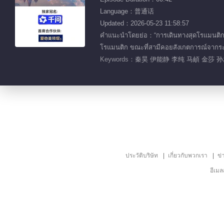
Language：普通话
Updated：2026-05-23 11:58:57
คำแนะนำโดยย่อ：“การเดินทางสุดโรแมนติกขอ
โรแมนติก ขณะที่สามีคอยสังเกตการณ์จากร
Keywords：
秦昊 伊能静 李纯 马頔 金莎 
ประวัติบริษัท
เกี่ยวกับพวกเรา
ข่
อีเม