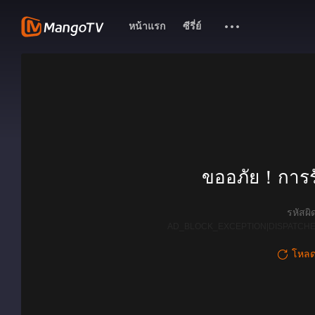
หน้าแรก
ซีรี่ย์
ขออภัย！การรั
รหัสผ
AD_BLOCK_EXCEPTION|DISPATCHE
โหลดใ