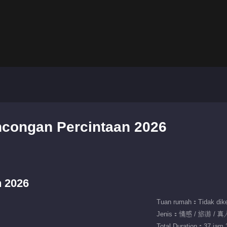
ncongan Percintaan 2026
n 2026
Tuan rumah：Tidak dike
Jenis：情感 / 旅游 / 
Total Duration：37 jam 