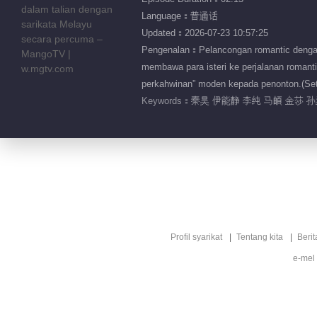
Language：普通话
Updated：2026-07-23 10:57:25
Pengenalan：Pelancongan romantic dengan 
membawa para isteri ke perjalanan romant
perkahwinan” moden kepada penonton.(Set
Keywords：
秦昊 伊能静 李纯 马頔 金莎 
Profil syarikat
Tentang kita
Berit
e-mel