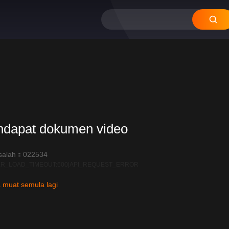
ndapat dokumen video
salah：022534
R_LOAD_TIMEOUT:600|API_REQUEST_ERROR
 muat semula lagi