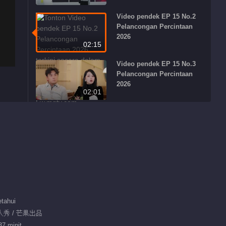
Video pendek EP 15 No.2
Pelancongan Percintaan
2026
02:15
Video pendek EP 15 No.3
Pelancongan Percintaan
2026
02:01
Video pendek EP 15 No.4
Pelancongan Percintaan
2026
00:38
Rekomendasi penyunting
Penyanyi 2026
Mengesyorkan
万种声响，皆入场！
tahui
真人秀 / 芒果出品
37 minit