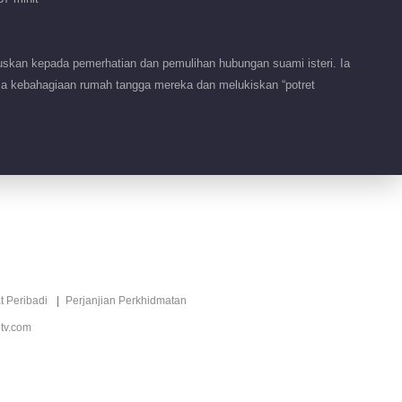
skan kepada pemerhatian dan pemulihan hubungan suami isteri. Ia
ia kebahagiaan rumah tangga mereka dan melukiskan “potret
t Peribadi
Perjanjian Perkhidmatan
tv.com