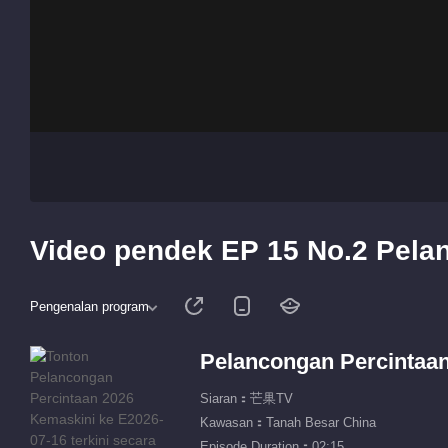
Video pendek EP 15 No.2 Pela
Pengenalan program
Pelancongan Percintaa
Siaran：芒果TV
Kawasan：Tanah Besar China
Episode Duration：02:15