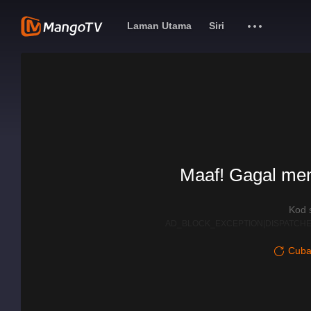
Laman Utama
Siri
Maaf! Gagal me
Kod 
AD_BLOCK_EXCEPTION|DISPATCHE
Cuba