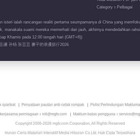
Category：Pelbagai
isteri ialah rancangan realiti pertama seumpamanya di China yang memfoku
ik, manakala suami mereka memerhati dari jauh, akhirnya mendedahkan rahs
iap Khamis pada 12:00 tengah hari (GMT+8))
孙丞潇 孙杨 张豆豆 妻子的浪漫旅行2026
a syarikat
Penyataan pautan anti-cetak rompak
Polisi Perlindungan Makluma
 kerjasama perniagaan：intl@mgtv.com
Maklum balas pengguna：service@mg
Copyright 2006-2026 mgtv.com Corporation, All Rights Reserved
Hunan Ceria Matahari Interaktif Media Hiburan Co.Ltd. Hak Cipta Terpelihara