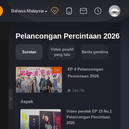
Bahasa Malaysia
Pelancongan Percintaan 2026
Video positif
Sorotan
Berita gembira
yang lalu
EP 4 Pelancongan
Ciri
Percintaan 2026
2026-04-30
190.7M
Aspek
Video pendek EP 15 No.1
Pelancongan Percintaan
2026
03:01