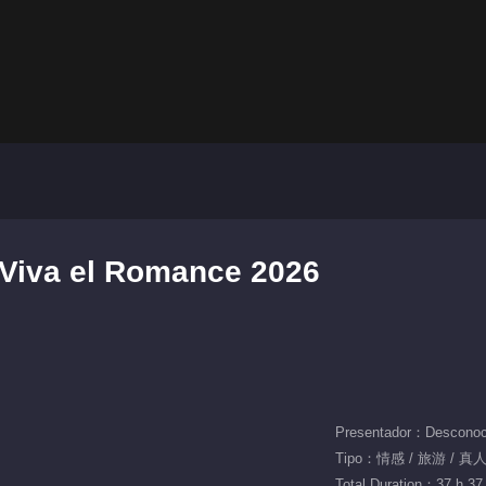
 Viva el Romance 2026
Presentador：Desconoc
Tipo：情感 / 旅游 / 真
Total Duration：37 h 37