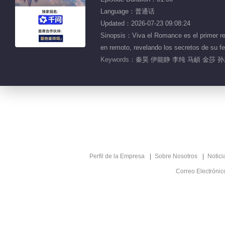
Language：普通话
Updated：2026-07-23 09:08:24
Sinopsis：Viva el Romance es el primer rea
en remoto, revelando los secretos de s
Keywords：
秦昊 伊能静 李纯 马頔 金莎 
Perfil de la Empresa
Sobre Nosotros
Notici
Correo Electróni