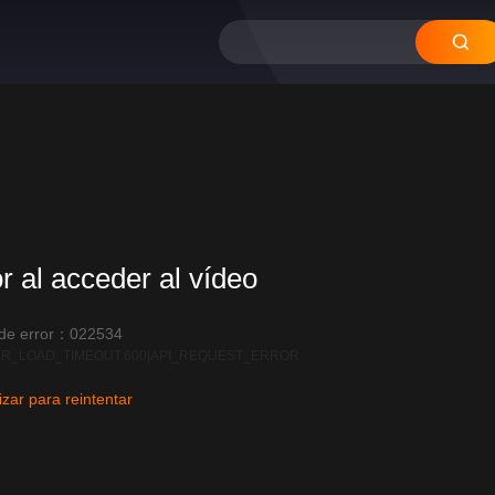
or al acceder al vídeo
 de error：022534
R_LOAD_TIMEOUT:600|API_REQUEST_ERROR
izar para reintentar