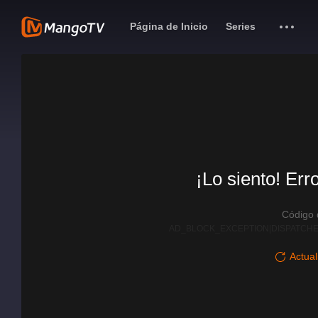
Página de Inicio
Series
¡Lo siento! Err
Código
AD_BLOCK_EXCEPTION|DISPATCHE
Actual