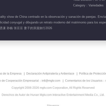
Category：Variedades
lity show de China centrado en la observación y sanación de parejas. Envía
u felicidad conyugal y dibujando un retrato moderno del matrimonio pa
孙丞潇 孙杨 张豆豆 妻子的浪漫旅行2026
as de la Empresa
Declaración Antipiratería y Antienlace
Política de Protecci
co de Cooperación Empresarial：intl@mgtv.com
Comentarios de los Usuarios：
Copyright 2006-2026 mgtv.com Corporation, All Rights Reserved
Derechos de Autor de Hunan Mgtv.com Interactive Entertainment Media Co., Ltd.
Síguenos