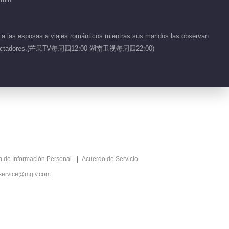
Romance 2026
01:27
 a las esposas a viajes románticos mientras sus maridos las observan
Detrás de cámaras EP
ra los espectadores.(芒果TV每周四12:00 湖南卫视每周四22:00)
8 No.2 Viva el
Romance 2026
00:34
Detrás de cámaras EP
8 No.1 Viva el
Romance 2026
01:06
Detrás de cámaras EP
ón de Información Personal
Acuerdo de Servicio
1 No.17 Viva el
Romance 2026
service@mgtv.com
02:36
Detrás de cámaras EP
1 No.16 Viva el
Romance 2026