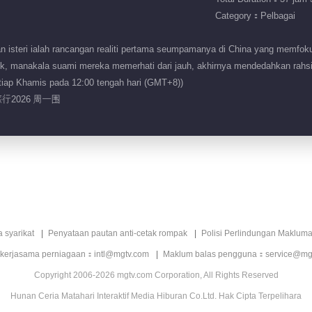
Category：Pelbagai
isteri ialah rancangan realiti pertama seumpamanya di China yang memfoku
ik, manakala suami mereka memerhati dari jauh, akhirnya mendedahkan rahs
iap Khamis pada 12:00 tengah hari (GMT+8))
行2026 周一围
a syarikat
Penyataan pautan anti-cetak rompak
Polisi Perlindungan Makluma
 kerjasama perniagaan：intl@mgtv.com
Maklum balas pengguna：service@mg
Copyright 2006-2026 mgtv.com Corporation, All Rights Reserved
Hunan Ceria Matahari Interaktif Media Hiburan Co.Ltd. Hak Cipta Terpelihara