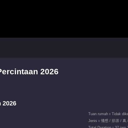
Percintaan 2026
n 2026
Tuan rumah：Tidak dike
Jenis：情感 / 旅游 / 
Total Duration：37 jam 