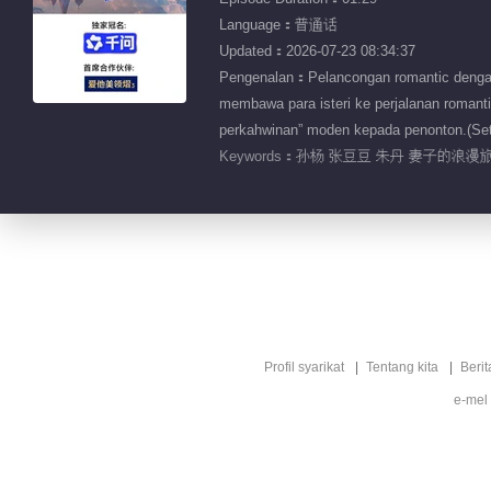
Language：普通话
Updated：2026-07-23 08:34:37
Pengenalan：Pelancongan romantic dengan 
membawa para isteri ke perjalanan romant
perkahwinan” moden kepada penonton.(Set
Keywords：
孙杨 张豆豆 朱丹 妻子的浪漫旅
Profil syarikat
Tentang kita
Berit
e-mel