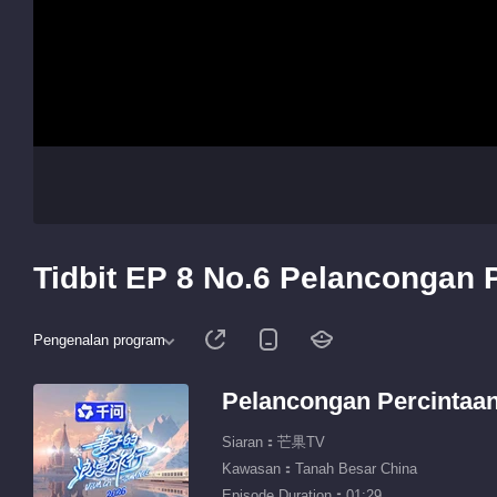
Tidbit EP 8 No.6 Pelancongan 
Pengenalan program
Pelancongan Percintaa
Siaran：芒果TV
Kawasan：Tanah Besar China
Episode Duration：01:29