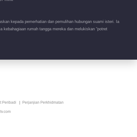
Percintaan 2026
02:36
skan kepada pemerhatian dan pemulihan hubungan suami isteri. Ia
Tidbit EP 1 No.16
ia kebahagiaan rumah tangga mereka dan melukiskan “potret
Pelancongan
Percintaan 2026
01:20
Tidbit EP 1 No.14
Pelancongan
Percintaan 2026
01:17
Tidbit EP 1 No.13
Pelancongan
t Peribadi
Perjanjian Perkhidmatan
Percintaan 2026
00:53
tv.com
Tidbit EP 1 No.12
Pelancongan
Percintaan 2026