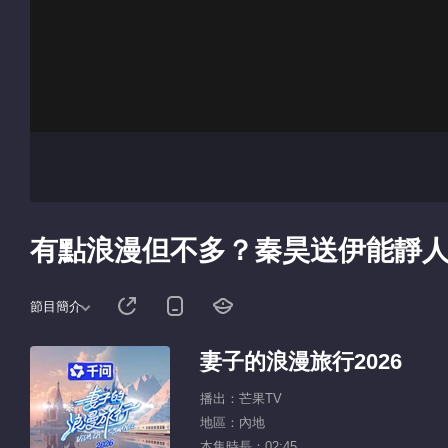
有點浪漫但不多？秦昊送伊能靜
節目簡介
妻子的浪漫旅行2026
播出：芒果TV
地區：內地
本集時長：02:45