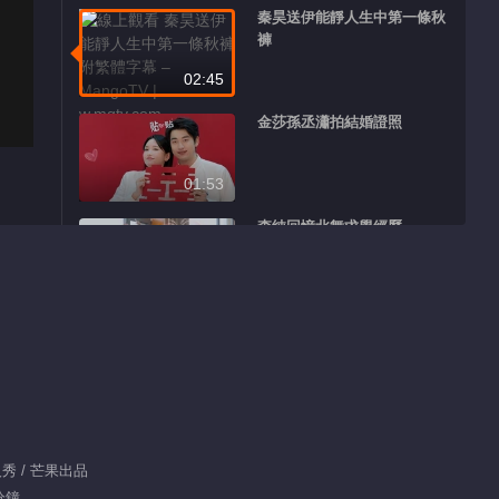
秦昊送伊能靜人生中第一條秋
褲
02:45
金莎孫丞瀟拍結婚證照
01:53
李純回憶北舞求學經歷
01:55
小編熱推
歌手2026
薦
萬種聲響，皆入場！
人秀 / 芒果出品
分鐘