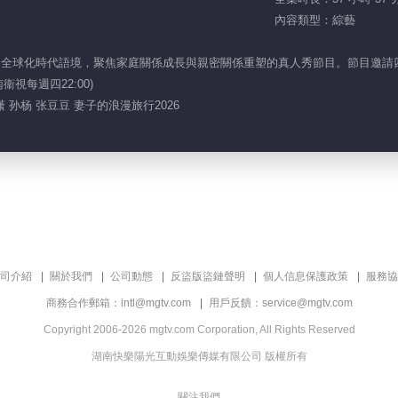
內容類型：綜藝
立足全球化時代語境，聚焦家庭關係成長與親密關係重塑的真人秀節目。節目邀
衞視每週四22:00)
潇 孙杨 张豆豆 妻子的浪漫旅行2026
司介紹
關於我們
公司動態
反盜版盜鏈聲明
個人信息保護政策
服務協
商務合作郵箱：intl@mgtv.com
用戶反饋：service@mgtv.com
Copyright 2006-2026 mgtv.com Corporation, All Rights Reserved
湖南快樂陽光互動娛樂傳媒有限公司 版權所有
關注我們