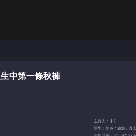
人生中第一條秋褲
主持人：未知
類型：情感 / 旅游 / 真
全集時長：37 小時 37 