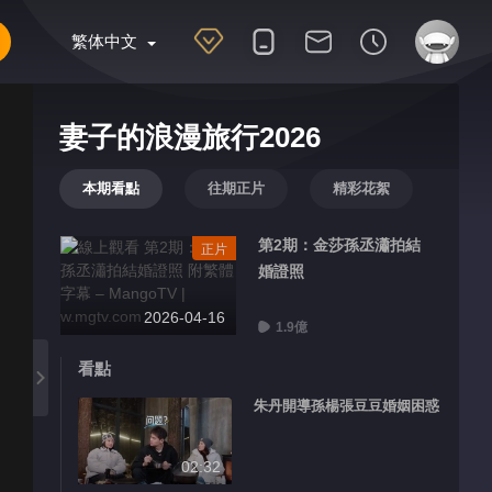
繁体中文
妻子的浪漫旅行2026
本期看點
往期正片
精彩花絮
第2期：金莎孫丞瀟拍結
正片
婚證照
2026-04-16
1.9億
看點
朱丹開導孫楊張豆豆婚姻困惑
02:32