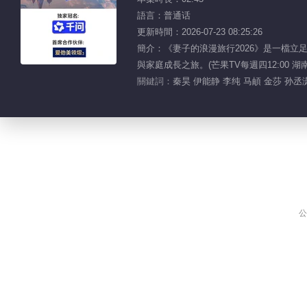
語言：普通话
更新時間：2026-07-23 08:25:26
簡介：《妻子的浪漫旅行2026》是一檔
與家庭成長之旅。(芒果TV每週四12:00 湖南
關鍵詞：
秦昊 伊能静 李纯 马頔 金莎 孙丞
公