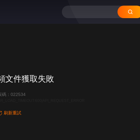
頻文件獲取失敗
碼：022534
R_LOAD_TIMEOUT:600|API_REQUEST_ERROR
刷新重試