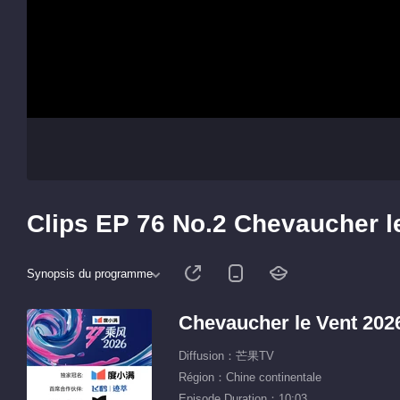
Clips EP 76 No.2 Chevaucher l
Synopsis du programme
Chevaucher le Vent 202
Diffusion：芒果TV
Région：Chine continentale
Episode Duration：10:03