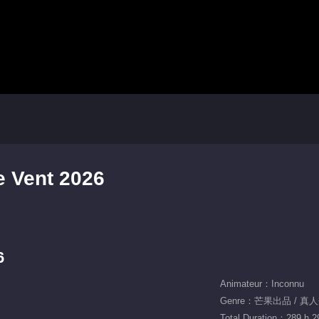
e Vent 2026
6
Animateur：Inconnu
Genre：芒果出品 / 真人秀
Total Duration：289 h 2