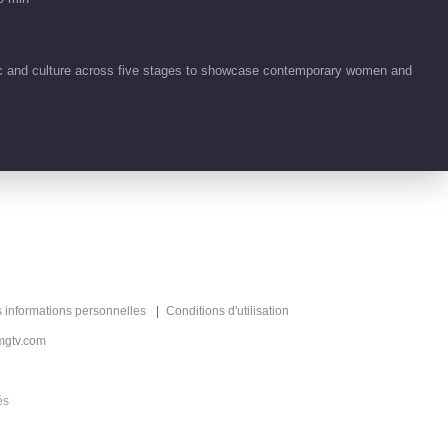
ic and culture across five stages to showcase contemporary women and
s informations personnelles
Conditions d'utilisation
mgtv.com
és