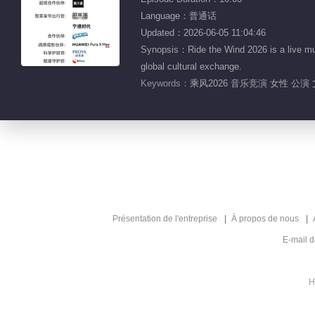
Language：普通话
Updated：2026-06-05 11:04:46
Synopsis：Ride the Wind 2026 is a live mu
global cultural exchange.
Keywords：
乘风2026 音乐竞演 女性 公演 
Présentation de l'entreprise
À propos de nous
E-mail 
H