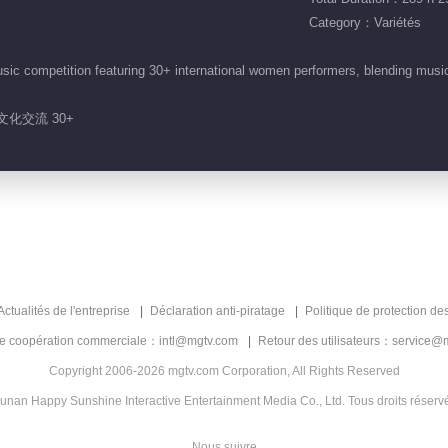
Category：Variétés
sic competition featuring 30+ international women performers, blending mus
文化交流 30+
Actualités de l'entreprise
Déclaration anti-piratage
Politique de protection de
de coopération commerciale：intl@mgtv.com
Retour des utilisateurs：service@
Copyright 2006-2026 mgtv.com Corporation, All Rights Reserved
unan Happy Sunshine Interactive Entertainment Media Co., Ltd. Tous droits réserv
Nous suivre