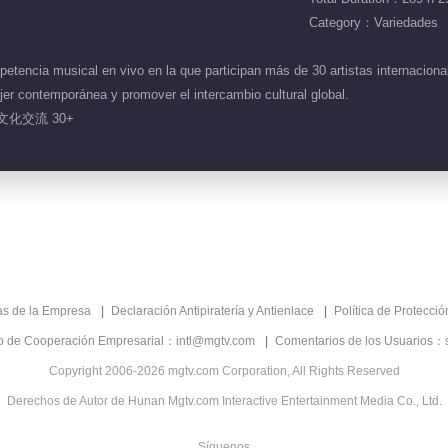
Category：Variedades
encia musical en vivo en la que participan más de 30 artistas internacional
ujer contemporánea y promover el intercambio cultural global.
文化交流 30+
as de la Empresa
Declaración Antipiratería y Antienlace
Política de Protecci
co de Cooperación Empresarial：intl@mgtv.com
Comentarios de los Usuarios：
Copyright 2006-2026 mgtv.com Corporation, All Rights Reserved
Derechos de Autor de Hunan Mgtv.com Interactive Entertainment Media Co., Ltd.
Síguenos