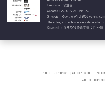
Language：普通话
Updated：2026-06-03 11:09:26
Sinopsis：Ride the Wind 2026 es una compet
diferentes, con el fin de empoderar a la m
Keywords：
乘风2026 音乐竞演 女性 公演 
Perfil de la Empresa
Sobre Nosotros
Notici
Correo Electróni