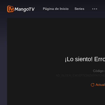
Página de Inicio
Series
¡Lo siento! Err
Código
AD_BLOCK_EXCEPTION|DISPATCHE
Actual