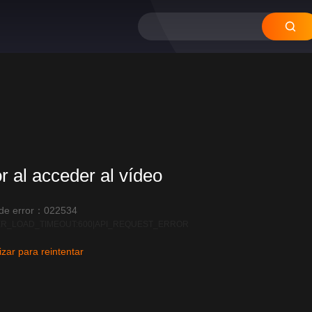
or al acceder al vídeo
 de error：022534
R_LOAD_TIMEOUT:600|API_REQUEST_ERROR
izar para reintentar