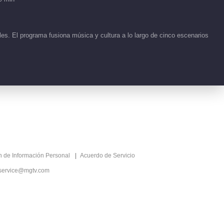
Viento 2026
00:58
es. El programa fusiona música y cultura a lo largo de cinco escenarios
Detrás de cámaras EP
76 No.1 Cabalga el
Viento 2026
04:39
Detrás de cámaras EP
1 No.111 Cabalga el
Viento 2026
07:55
Detrás de cámaras EP
ón de Información Personal
Acuerdo de Servicio
1 No.116 Cabalga el
Viento 2026
service@mgtv.com
00:48
Detrás de cámaras EP
1 No.117 Cabalga el
Viento 2026