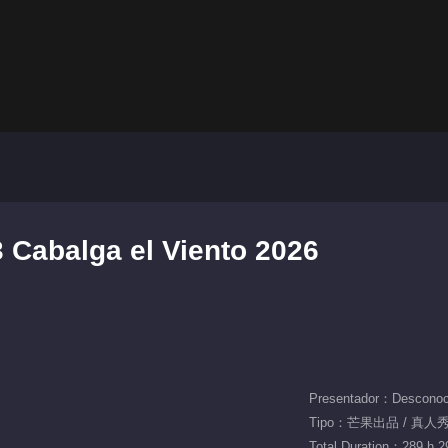
 Cabalga el Viento 2026
Presentador：Desconoc
Tipo：芒果出品 / 真人秀 
Total Duration：289 h 2