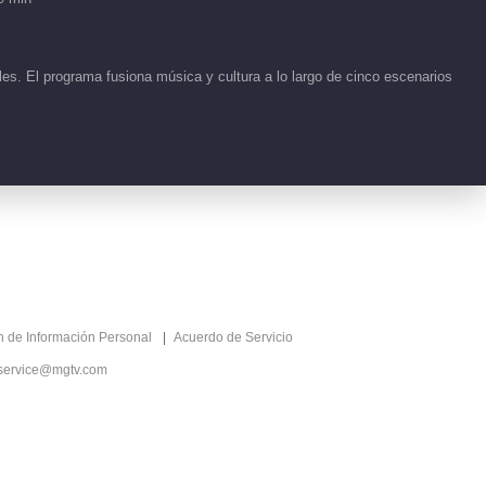
Viento 2026
00:58
es. El programa fusiona música y cultura a lo largo de cinco escenarios
Detrás de cámaras EP
76 No.1 Cabalga el
Viento 2026
04:39
Detrás de cámaras EP
1 No.111 Cabalga el
Viento 2026
07:55
Detrás de cámaras EP
ón de Información Personal
Acuerdo de Servicio
1 No.116 Cabalga el
Viento 2026
service@mgtv.com
00:48
Detrás de cámaras EP
1 No.117 Cabalga el
Viento 2026