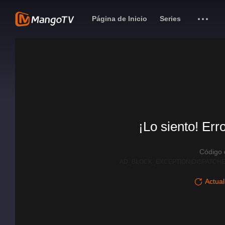
Página de Inicio
Series
¡Lo siento! Err
Código
AD_BLOCK_EXCEPTION|DISPATCHE
Actual