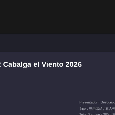
 Cabalga el Viento 2026
Presentador：Desconoc
Tipo：芒果出品 / 真人秀 
Total Duration：289 h 2