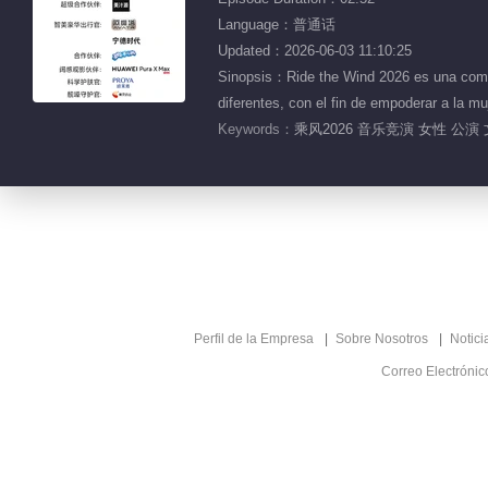
Language：普通话
Updated：2026-06-03 11:10:25
Sinopsis：Ride the Wind 2026 es una compet
diferentes, con el fin de empoderar a la m
Keywords：
乘风2026 音乐竞演 女性 公演 
Perfil de la Empresa
Sobre Nosotros
Notici
Correo Electróni