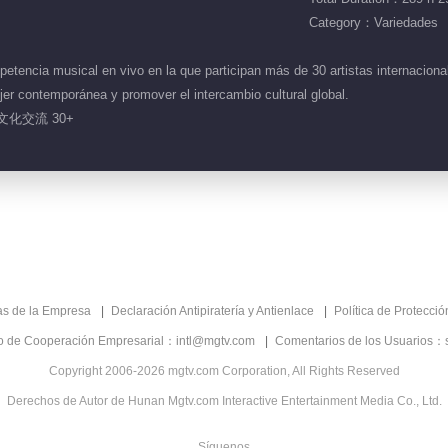
Category：Variedades
encia musical en vivo en la que participan más de 30 artistas internacional
ujer contemporánea y promover el intercambio cultural global.
文化交流 30+
as de la Empresa
Declaración Antipiratería y Antienlace
Política de Protecci
co de Cooperación Empresarial：intl@mgtv.com
Comentarios de los Usuarios：
Copyright 2006-2026 mgtv.com Corporation, All Rights Reserved
Derechos de Autor de Hunan Mgtv.com Interactive Entertainment Media Co., Ltd.
Síguenos