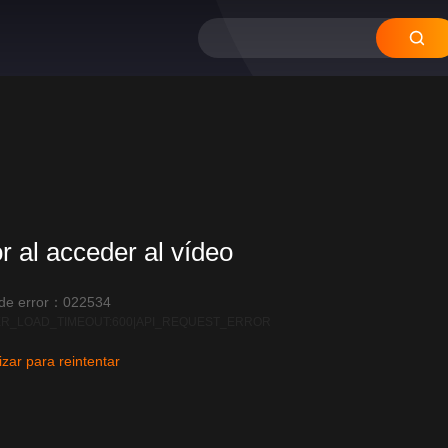
or al acceder al vídeo
 de error：022534
R_LOAD_TIMEOUT:600|API_REQUEST_ERROR
izar para reintentar