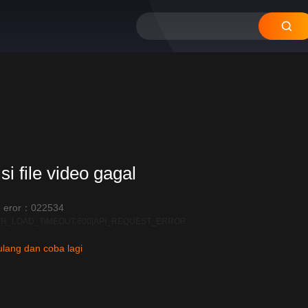
si file video gagal
 eror：022534
R_LOAD_TIMEOUT:600|API_REQUEST_ERROR
lang dan coba lagi