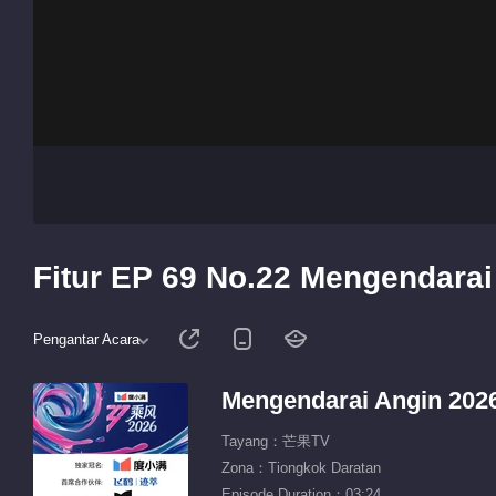
Fitur EP 69 No.22 Mengendarai
Pengantar Acara
Mengendarai Angin 202
Tayang：芒果TV
Zona：Tiongkok Daratan
Episode Duration：03:24