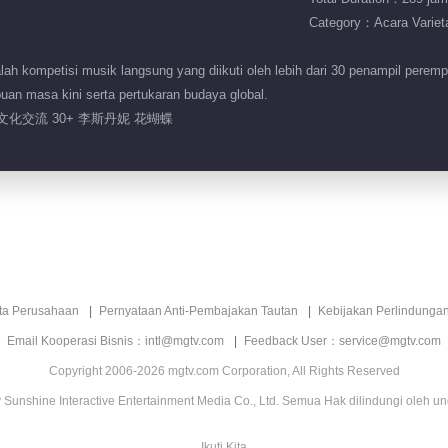
Category：Acara Variet
h kompetisi musik langsung yang diikuti oleh lebih dari 30 penampil peremp
an masa kini serta pertukaran budaya global.
 文化交流 30+ 李斯丹妮 花蝴蝶
ita Perusahaan
Pernyataan Anti-Pembajakan Tautan
Kebijakan Perlindunga
Email Kooperasi Bisnis：intl@mgtv.com
Feedback User：service@mgtv.com
Copyright 2006-2026 mgtv.com Corporation, All Rights Reserved
Sunshine Interactive Entertainment Media Co., Ltd. Semua Hak dilindungi oleh u
Ikuti Kita