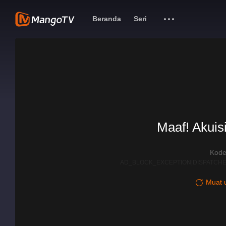
Beranda
Seri
Maaf! Akuisi
Kode
AD_BLOCK_EXCEPTION|DISPATCHE
Muat u