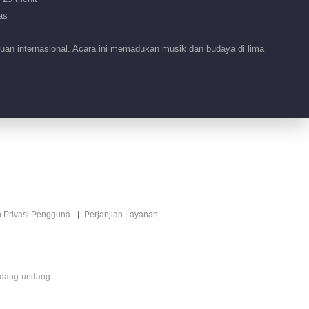
2026
as
04:23
uan internasional. Acara ini memadukan musik dan budaya di lima
Fitur EP 69 No.40
VIP
Mengendarai Angin
2026
03:17
Fitur EP 57 No.48
VIP
Mengendarai Angin
2026
03:46
Fitur EP 57 No.49
VIP
n Privasi Pengguna
Perjanjian Layanan
Mengendarai Angin
2026
04:04
Fitur EP 69 No.41
VIP
ndang-undang.
Mengendarai Angin
2026