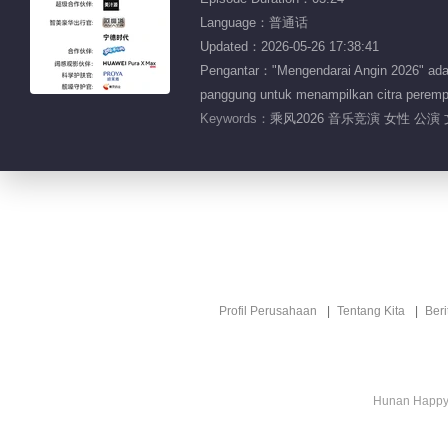
Language：普通话
Updated：2026-05-26 17:38:41
Pengantar："Mengendarai Angin 2026" adala
panggung untuk menampilkan citra perempu
Keywords：
乘风2026 音乐竞演 女性 公演
Profil Perusahaan
Tentang Kita
Ber
Hunan Happy 