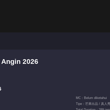
 Angin 2026
6
MC：Belum diketahui
Tipe：芒果出品 / 真人秀 
Total Duration：289 jam