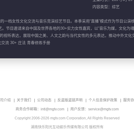
内容类型：综艺
制作的一档女性文化交流与音乐竞演综艺节目。本季采用“直播”模式作为节目公
艺。节目邀请来自中国及世界各地的30+实力女性嘉宾，以“音乐为媒，文化为
的视听表达，展现中国之美、人文之韵与当代女性的多元表达，推动中外文化
化交流 30+ 庄法 青春修炼手册
司介绍
关于我们
公司动态
反盗版盗链声明
个人信息保护政策
服务协
商务合作邮箱：intl@mgtv.com
用户反馈：service@mgtv.com
Copyright 2006-2026 mgtv.com Corporation, All Rights Reserved
湖南快乐阳光互动娱乐传媒有限公司 版权所有