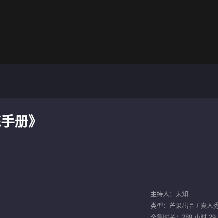
炼手册》
主持人：未知
类型：芒果出品 / 真人秀 /
全集时长：289 小时 29