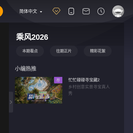
简体中文
乘风2026
本期看点
往期正片
精彩花絮
小编热推
忙忙碌碌寻宝藏2
荐
乡村创意实景寻宝真人
秀