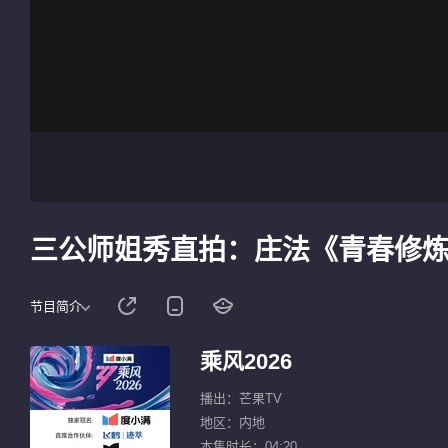
三公师姐秀直拍：庄法《青春修
节目简介
乘风2026
播出：芒果TV
地区：内地
本集时长：04:20