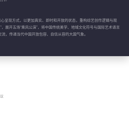
演核心呈现方式，以更加真实、即时和开放的状态，重构综艺创作逻辑与观
魂”，展开五场“乘风公演”，将中国传统美学、地域文化符号与国际艺术语言
交流，传递当代中国开放包容、自信从容的大国气象。
议