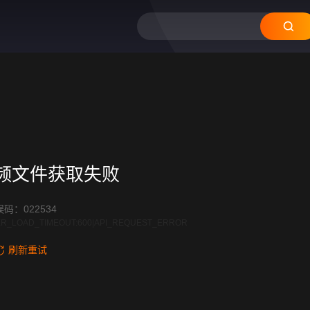
频文件获取失败
码：022534
R_LOAD_TIMEOUT:600|API_REQUEST_ERROR
刷新重试