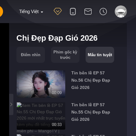
Tiếng Việt
Chị Đẹp Đạp Gió 2026
Phim gốc kỳ
Điểm nhìn
Mẩu tin tuyệt
trước
Tin bên lề EP 57
No.56 Chị Đẹp Đạp
Gió 2026
00:09
Tin bên lề EP 57
No.55 Chị Đẹp Đạp
Gió 2026
00:33