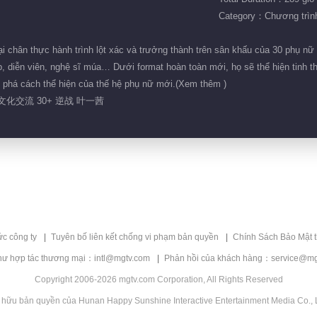
Category：Chương trình 
i chân thực hành trình lột xác và trưởng thành trên sân khấu của 30 phụ nữ 
, diễn viên, nghệ sĩ múa… Dưới format hoàn toàn mới, họ sẽ thể hiện tinh th
 phá cách thể hiện của thế hệ phụ nữ mới.(Xem thêm )
文化交流 30+ 逆战 叶一茜
ức công ty
Tuyên bố liên kết chống vi phạm bản quyền
Chính Sách Bảo Mật 
hư hợp tác thương mại：intl@mgtv.com
Phản hồi của khách hàng：service@mg
Copyright 2006-2026 mgtv.com Corporation, All Rights Reserved
 hữu bản quyền của Hunan Happy Sunshine Interactive Entertainment Media Co., L