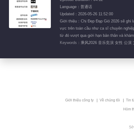
Language：普通话
Updated：2026-05-26 11:52:00
Giới thiệu：Chị Đẹp Đạp Gió 2026 sẽ ghi lạ
vực trên toàn cầu như ca sĩ chuyên nghiệp
từ đó vượt qua giới hạn bản thân và khám
Keywords：
乘风2026 音乐竞演 女性 公演 
Giới thiệu công ty
Về chúng tôi
Tin t
Hòm t
Sở