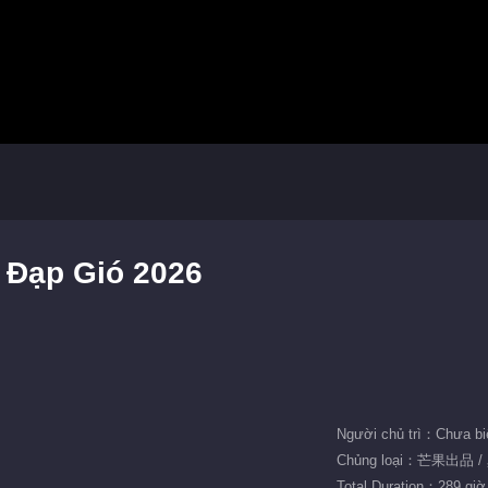
p Đạp Gió 2026
Người chủ trì：Chưa bi
Chủng loại：芒果出品 /
Total Duration：289 giờ