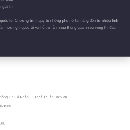
Gió 2026
giải trí
04:04
quốc tế. Chương trình quy tụ những phụ nữ tài năng đến từ nhiều lĩnh
Tin bên lề EP 57
VIP
ần hữu nghị quốc tế và hỗ trợ lẫn nhau thông qua nhiều vòng thi đấu,
No.47 Chị Đẹp Đạp
Gió 2026
04:07
Tin bên lề EP 57
VIP
No.46 Chị Đẹp Đạp
Gió 2026
04:12
Tin bên lề EP 57
VIP
No.45 Chị Đẹp Đạp
thông Tin Cá Nhân
Thoả Thuận Dịch Vụ
Gió 2026
04:12
tv.com
Tin bên lề EP 57
VIP
No.44 Chị Đẹp Đạp
td.
Gió 2026