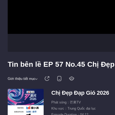
Tin bên lề EP 57 No.45 Chị Đẹ
Giới thiệu tiết mục
Chị Đẹp Đạp Gió 2026
Phát sóng：芒果TV
Khu vực：Trung Quốc đại lục
Episode Duration：04:12