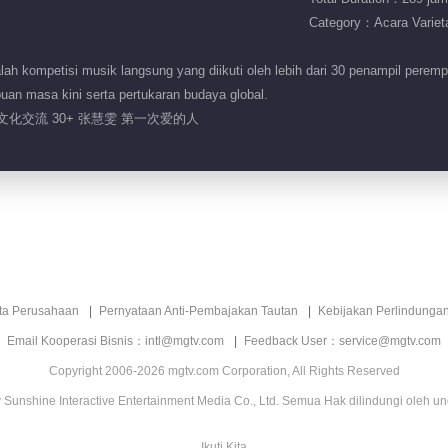
Category：Acara Variet
h kompetisi musik langsung yang diikuti oleh lebih dari 30 penampil peremp
an masa kini serta pertukaran budaya global.
 文化交流 30+ 张慧雯 第一次爱的人
ita Perusahaan
Pernyataan Anti-Pembajakan Tautan
Kebijakan Perlindunga
Email Kooperasi Bisnis：intl@mgtv.com
Feedback User：service@mgtv.com
Copyright 2006-2026 mgtv.com Corporation, All Rights Reserved
Sunshine Interactive Entertainment Media Co., Ltd. Semua Hak dilindungi oleh u
Ikuti Kita