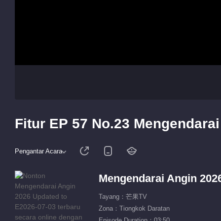
Fitur EP 57 No.23 Mengendarai
Pengantar Acara
Mengendarai Angin 202
Tayang：芒果TV
Zona：Tiongkok Daratan
Episode Duration：03:50