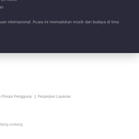
as
uan internasional. Acara ini memadukan musik dan budaya di lima
n Privasi Pengguna
Perjanjian Layanan
ndang-undang.