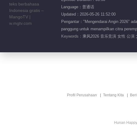
Language：普通话
Updated：2026-05-26 11:52:00
Pengantar："Mengendarai Angin 2026" adala
panggung untuk menampilkan citra perempu
Keywords：
乘风2026 音乐竞演 女性 公演
Profil Perusahaan
Tentang Kita
Ber
Hunan Happy 