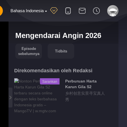
Bahasa Indonesia
Mengendarai Angin 2026
Episode
Tidbits
sebelumnya
Direkomendasikan oleh Redaksi
Perburuan Harta
Sarankan
Karun Gila S2
乡村创意实景寻宝真人
秀