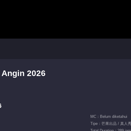
 Angin 2026
6
MC：Belum diketahui
Tipe：芒果出品 / 真人秀 
Total Duration：289 jam