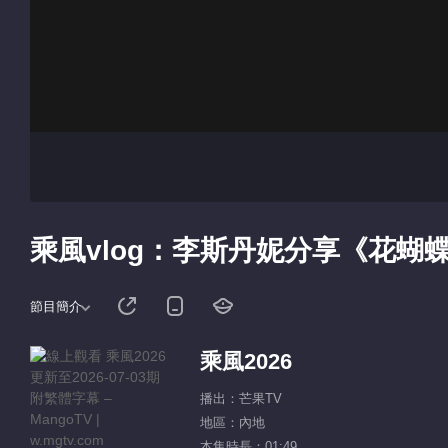
乘風vlog：李斯丹妮分享《花蝴
節目簡介
乘風2026
播出：芒果TV
地區：內地
本集時長：01:49