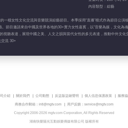
內容類型：綜藝
製作的一檔女性文化交流與音樂競演綜藝節目。本季採用“直播”模式作為節目公
藝。節目邀請來自中國及世界各地的30+實力女性嘉賓，以“音樂為媒，文化為
的視聽表達，展現中國之美、人文之韻與當代女性的多元表達，推動中外文化
交流 30+
司介紹
關於我們
公司動態
反盜版盜鏈聲明
個人信息保護政策
服務協
商務合作郵箱：intl@mgtv.com
用戶反饋：service@mgtv.com
Copyright 2006-2026 mgtv.com Corporation, All Rights Reserved
湖南快樂陽光互動娛樂傳媒有限公司 版權所有