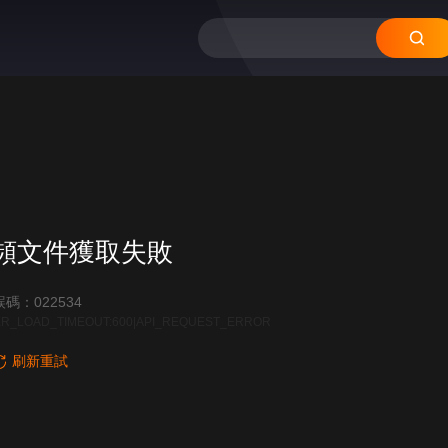
頻文件獲取失敗
碼：022534
R_LOAD_TIMEOUT:600|API_REQUEST_ERROR
刷新重試