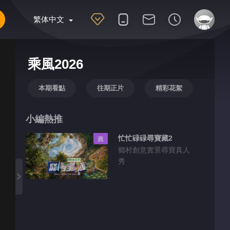
繁体中文
乘風2026
本期看點
往期正片
精彩花絮
小編熱推
忙忙碌碌尋寶藏2
薦
鄉村創意實景尋寶真人
秀