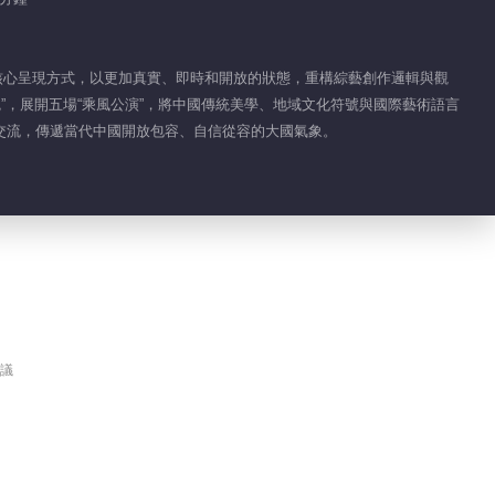
演核心呈現方式，以更加真實、即時和開放的狀態，重構綜藝創作邏輯與觀
魂”，展開五場“乘風公演”，將中國傳統美學、地域文化符號與國際藝術語言
交流，傳遞當代中國開放包容、自信從容的大國氣象。
議