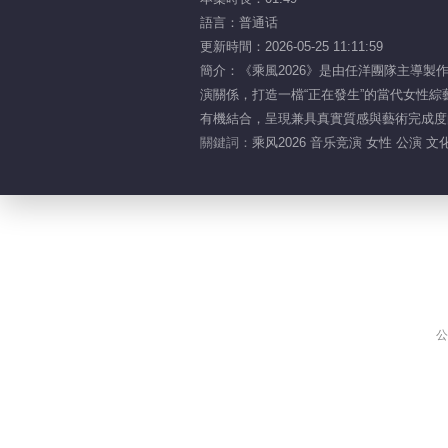
語言：普通话
更新時間：2026-05-25 11:11:59
簡介：《乘風2026》是由任洋團隊主導
演關係，打造一檔“正在發生”的當代女性綜
有機結合，呈現兼具真實質感與藝術完成度
關鍵詞：
乘风2026 音乐竞演 女性 公演 文化
公