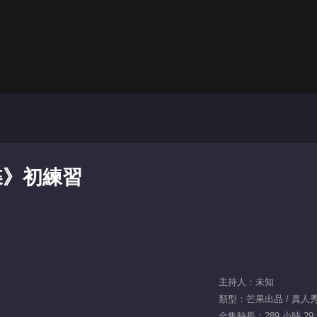
蝶》初練習
主持人：未知
類型：芒果出品 / 真人秀 /
全集時長：289 小時 29