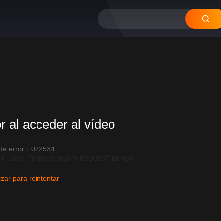
or al acceder al vídeo
 de error：022534
R_LOAD_TIMEOUT:600|API_REQUEST_ERROR
izar para reintentar