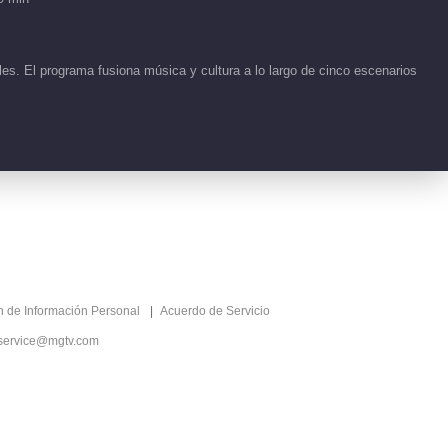
Clips EP 57 No.7 Cabalga
el Viento 2026
00:51
es. El programa fusiona música y cultura a lo largo de cinco escenarios
Clips EP 57 No.6 Cabalga
el Viento 2026
00:51
Clips EP 57 No.5 Cabalga
el Viento 2026
00:46
Clips EP 57 No.4 Cabalga
ón de Información Personal
Acuerdo de Servicio
el Viento 2026
service@mgtv.com
00:48
Clips EP 57 No.3 Cabalga
el Viento 2026
00:49