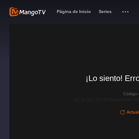
Página de Inicio
Series
¡Lo siento! Err
Código
AD_BLOCK_EXCEPTION|DISPATCHE
Actual