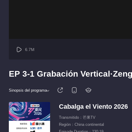
6.7M
EP 3-1 Grabación Vertical·Zeng
Sinopsis del programa
Cabalga el Viento 2026
Transmitido：芒果TV
Región：China continental
Episode Duration：230:19