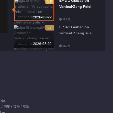
EP 3-1 Grabación
VIP
Vertical·Zeng Peici
2026-05-22
6.7M
EP 3-1 Grabación
VIP
Vertical·Zhang Yue
2026-05-22
5.1M
EP 3-1 Grabación
VIP
Vertical·Chen Yao
2026-05-22
5.1M
EP 3-1 Cámara de la
VIP
Sala de Visualización
2026-05-22
6.5M
ido
/ 明星 / 音乐 / 竞演
Destacados
9 min