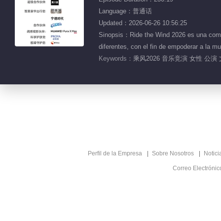
Language：普通话
Updated：2026-06-26 10:56:25
Sinopsis：Ride the Wind 2026 es una compet
diferentes, con el fin de empoderar a la m
Keywords：
乘风2026 音乐竞演 女性 公演 
Perfil de la Empresa
Sobre Nosotros
Notici
Correo Electróni