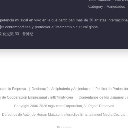
Category：Variedades
encia musical en vivo en la que participan más de 30 artistas internacional
ujer contemporánea y promover el intercambio cultural global.
文化交流 30+ 曾沛慈
as de la Empresa
Declaración Antipiratería y Antienlace
Política de Protecci
co de Cooperación Empresarial：intl@mgtv.com
Comentarios de los Usuarios：
Copyright 2006-2026 mgtv.com Corporation, All Rights Reserved
Derechos de Autor de Hunan Mgtv.com Interactive Entertainment Media Co., Ltd.
Síguenos