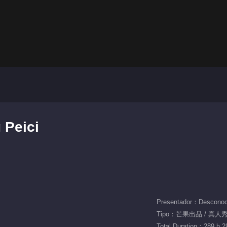
 Peici
Presentador：Desconoc
Tipo：芒果出品 / 真人秀 
Total Duration：289 h 2