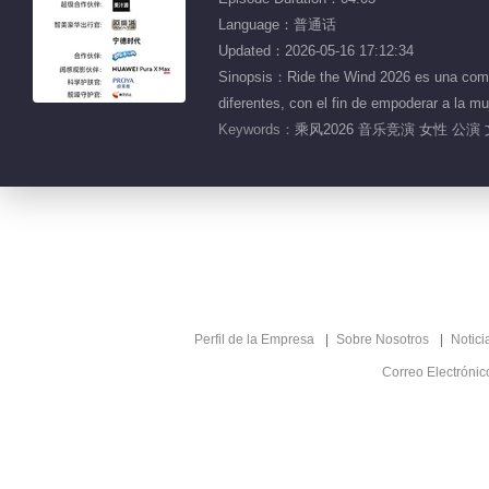
Language：普通话
Updated：2026-05-16 17:12:34
Sinopsis：Ride the Wind 2026 es una compet
diferentes, con el fin de empoderar a la m
Keywords：
乘风2026 音乐竞演 女性 公演 
Perfil de la Empresa
Sobre Nosotros
Notici
Correo Electróni