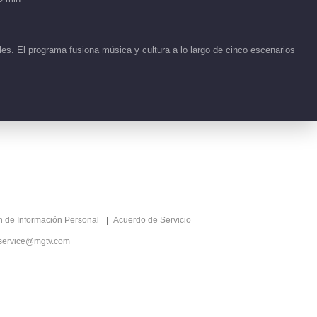
es. El programa fusiona música y cultura a lo largo de cinco escenarios
ón de Información Personal
Acuerdo de Servicio
service@mgtv.com