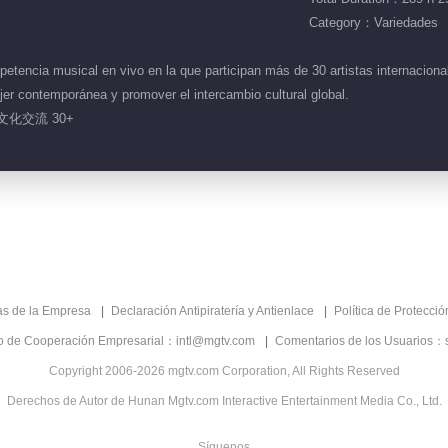
Category：Variedades
encia musical en vivo en la que participan más de 30 artistas internacional
ujer contemporánea y promover el intercambio cultural global.
文化交流 30+
as de la Empresa
Declaración Antipiratería y Antienlace
Política de Protecci
co de Cooperación Empresarial：intl@mgtv.com
Comentarios de los Usuarios：
Copyright 2006-2026 mgtv.com Corporation, All Rights Reserved
Derechos de Autor de Hunan Mgtv.com Interactive Entertainment Media Co., Ltd.
Síguenos