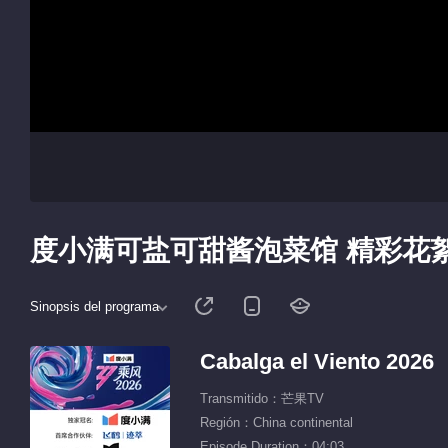
度小满可盐可甜酱泡菜馆 精彩花
Sinopsis del programa
Cabalga el Viento 2026
Transmitido：芒果TV
Región：China continental
Episode Duration：04:03