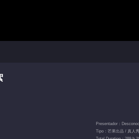
絮
Presentador：Desconoc
Tipo：芒果出品 / 真人秀 
Total Duration：289 h 2