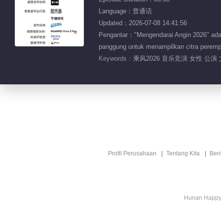
Language：普通话
Updated：2026-07-08 14:41:56
Pengantar："Mengendarai Angin 2026" adala
panggung untuk menampilkan citra perempu
Keywords：
乘风2026 音乐竞演 女性 公演 
Profil Perusahaan
Tentang Kita
Ber
Hunan Happy 