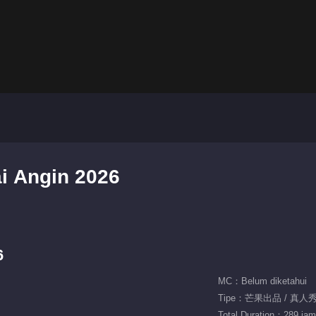
i Angin 2026
6
MC：Belum diketahui
Tipe：芒果出品 / 真人秀 
Total Duration：289 jam