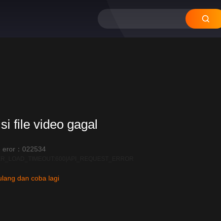
si file video gagal
 eror：022534
R_LOAD_TIMEOUT:600|API_REQUEST_ERROR
lang dan coba lagi