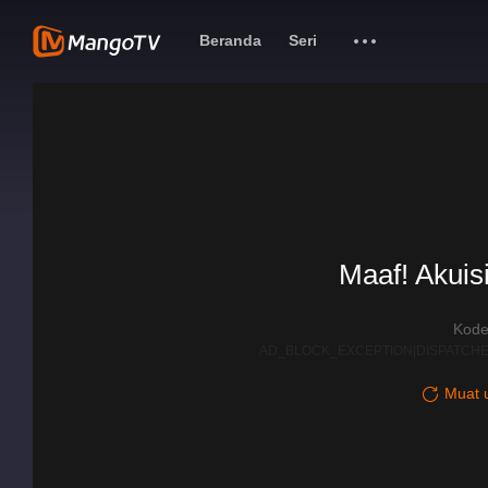
Beranda
Seri
Maaf! Akuisi
Kode
AD_BLOCK_EXCEPTION|DISPATCHE
Muat u