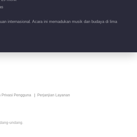
2026
as
00:56
uan internasional. Acara ini memadukan musik dan budaya di lima
Fitur EP 44 No.110
Mengendarai Angin
2026
02:35
Fitur EP 44 No.109
Mengendarai Angin
2026
00:38
Fitur EP 44 No.108
n Privasi Pengguna
Perjanjian Layanan
Mengendarai Angin
2026
00:27
Fitur EP 44 No.105
ndang-undang.
Mengendarai Angin
2026