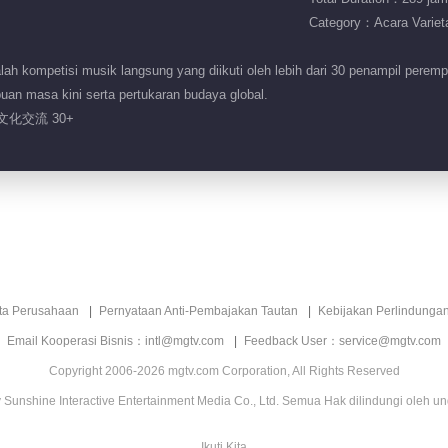
Category：Acara Variet
h kompetisi musik langsung yang diikuti oleh lebih dari 30 penampil peremp
an masa kini serta pertukaran budaya global.
文化交流 30+
ita Perusahaan
Pernyataan Anti-Pembajakan Tautan
Kebijakan Perlindunga
Email Kooperasi Bisnis：intl@mgtv.com
Feedback User：service@mgtv.com
Copyright 2006-2026 mgtv.com Corporation, All Rights Reserved
Sunshine Interactive Entertainment Media Co., Ltd. Semua Hak dilindungi oleh u
Ikuti Kita