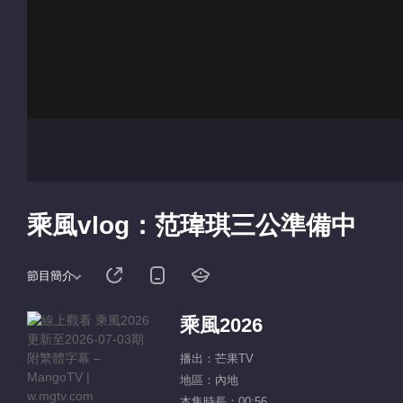
乘風vlog：范瑋琪三公準備中
節目簡介
乘風2026
播出：芒果TV
地區：內地
本集時長：00:56