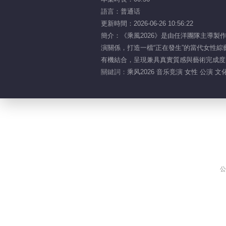
語言：普通话
更新時間：2026-06-26 10:56:22
簡介：《乘風2026》是由任洋團隊主導
演關係，打造一檔“正在發生”的當代女性綜
有機結合，呈現兼具真實質感與藝術完成度
關鍵詞：
乘风2026 音乐竞演 女性 公演 文化
公