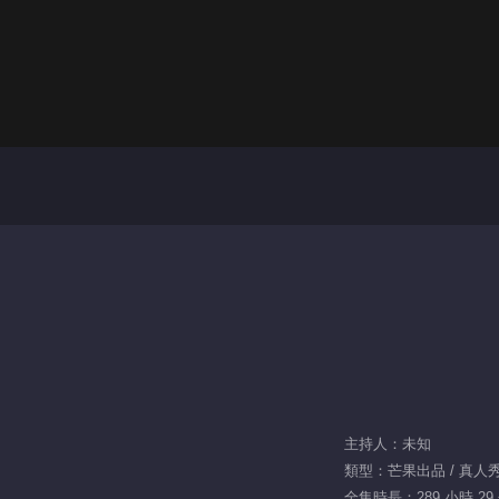
主持人：未知
類型：芒果出品 / 真人秀 /
全集時長：289 小時 29