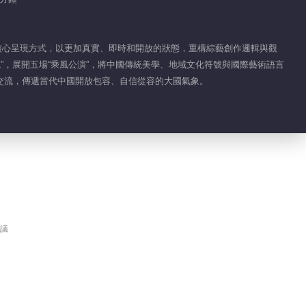
00:56
陳瑤前往訓練室路上的
演核心呈現方式，以更加真實、即時和開放的狀態，重構綜藝創作邏輯與觀
“車上KTV”
魂”，展開五場“乘風公演”，將中國傳統美學、地域文化符號與國際藝術語言
交流，傳遞當代中國開放包容、自信從容的大國氣象。
02:35
曾沛慈二公拍攝花絮
00:38
曾沛慈記錄姐姐們宿舍
生活
議
00:27
侯宇《湊熱鬧》練舞記
錄
00:55