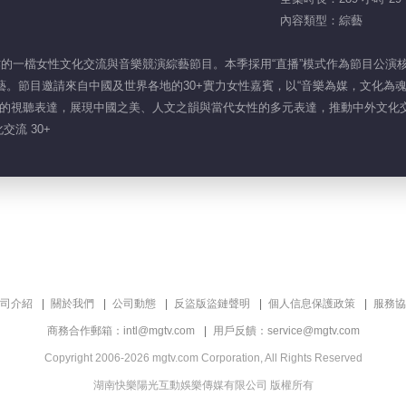
內容類型：綜藝
製作的一檔女性文化交流與音樂競演綜藝節目。本季採用“直播”模式作為節目公
藝。節目邀請來自中國及世界各地的30+實力女性嘉賓，以“音樂為媒，文化為
的視聽表達，展現中國之美、人文之韻與當代女性的多元表達，推動中外文化
交流 30+
司介紹
關於我們
公司動態
反盜版盜鏈聲明
個人信息保護政策
服務協
商務合作郵箱：intl@mgtv.com
用戶反饋：service@mgtv.com
Copyright 2006-2026 mgtv.com Corporation, All Rights Reserved
湖南快樂陽光互動娛樂傳媒有限公司 版權所有