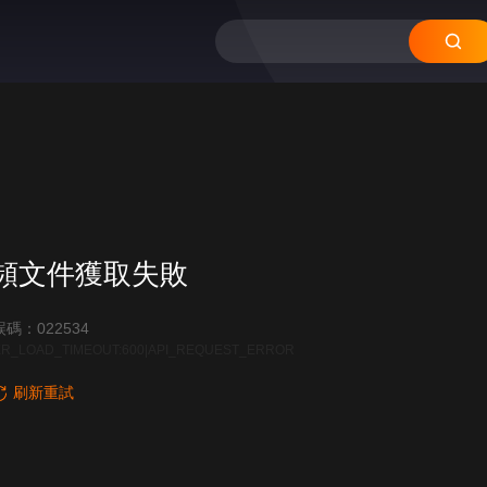
頻文件獲取失敗
碼：022534
R_LOAD_TIMEOUT:600|API_REQUEST_ERROR
刷新重試