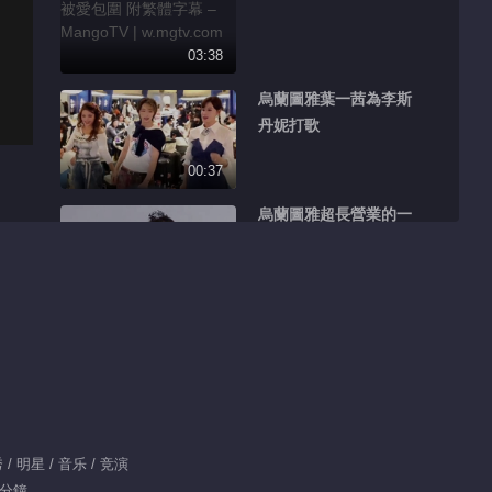
03:38
烏蘭圖雅葉一茜為李斯
丹妮打歌
00:37
烏蘭圖雅超長營業的一
天
00:51
烏蘭圖雅三公小考的一
天
00:49
范瑋琪三公準備中
 明星 / 音乐 / 竞演
 分鐘