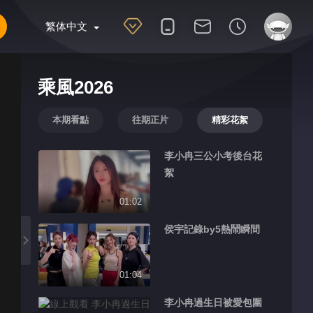
繁体中文
乘風2026
本期看點
往期正片
精彩花絮
李小冉三公小考後台花
絮
01:02
侯宇記錄by5熱鬧瞬間
01:04
李小冉過生日被愛包圍